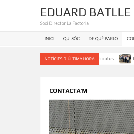
EDUARD BATLLE
Soci Director La Factoria
INICI
QUI SÓC
DE QUÈ PARLO
CO
Marca Girona a la seu d’un unicorn com Puratos
Rober
NOTÍCIES D'ÚLTIMA HORA
CONTACTA’M