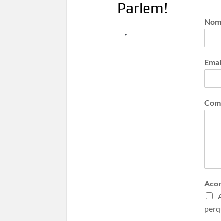
Parlem!
No
Emai
Come
Aco
A
perq