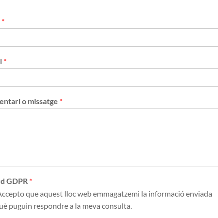
m
*
l
*
ntari o missatge
*
rd GDPR
*
ccepto que aquest lloc web emmagatzemi la informació enviada
uè puguin respondre a la meva consulta.