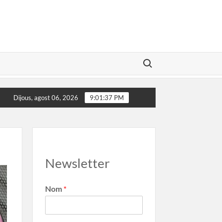
Search for:
onvidat al Marca Girona
El poder de les marques
Dijous, agost 06, 2026
9:01:38 PM
Newsletter
Nom
*