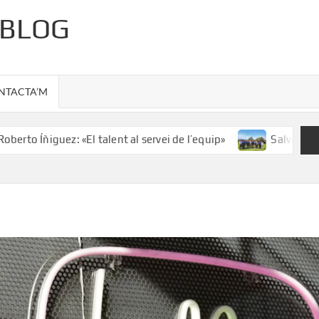
 BLOG
NTACTA’M
to Íñiguez: «El talent al servei de l’equip»
Salvador Illa c