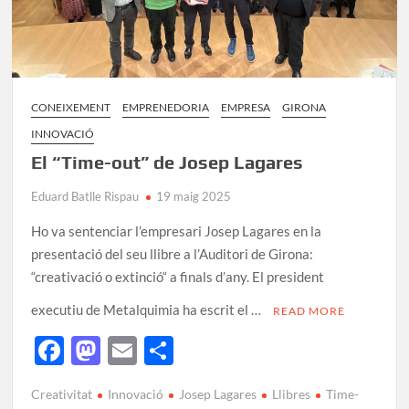
CONEIXEMENT
EMPRENEDORIA
EMPRESA
GIRONA
INNOVACIÓ
El “Time-out” de Josep Lagares
Eduard Batlle Rispau
19 maig 2025
Ho va sentenciar l’empresari Josep Lagares en la
presentació del seu llibre a l’Auditori de Girona:
“creativació o extinció“ a finals d’any. El president
executiu de Metalquimia ha escrit el …
READ MORE
F
M
E
C
ac
as
m
o
Creativitat
Innovació
Josep Lagares
Llibres
Time-
e
to
ail
m