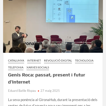
CATALUNYA
INTERNET
REVOLUCIÓ DIGITAL
TECNOLOGIA
TELEFONIA
XARXES SOCIALS
Genís Roca: passat, present i futur
d’Internet
Eduard Batlle Rispau
27 maig 2025
La seva ponència al GironaHub, durant la presentació dels
reptes de futur d’aquesta nova seu imponent per a les