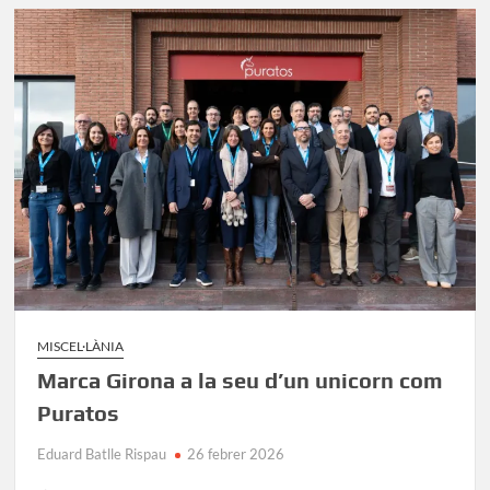
o
n
te
k
ix
MISCEL·LÀNIA
Marca Girona a la seu d’un unicorn com
Puratos
Eduard Batlle Rispau
26 febrer 2026