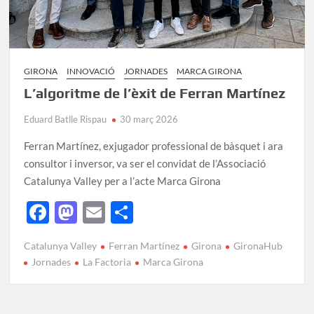
GIRONA
INNOVACIÓ
JORNADES
MARCA GIRONA
L’algoritme de l’èxit de Ferran Martínez
Eduard Batlle Rispau
30 març 2026
Ferran Martínez, exjugador professional de bàsquet i ara
consultor i inversor, va ser el convidat de l’Associació
Catalunya Valley per a l’acte Marca Girona
F
M
E
C
ac
as
m
o
Catalunya Valley
Ferran Martínez
Girona
GironaHub
e
to
ail
m
Jornades
La Factoria
Marca Girona
b
d
p
o
o
ar