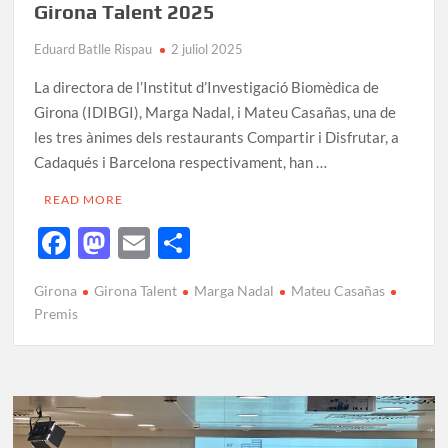
Girona Talent 2025
Eduard Batlle Rispau
2 juliol 2025
La directora de l’Institut d’Investigació Biomèdica de
Girona (IDIBGI), Marga Nadal, i Mateu Casañas, una de
les tres ànimes dels restaurants Compartir i Disfrutar, a
Cadaqués i Barcelona respectivament, han …
READ MORE
F
M
E
C
ac
as
m
o
Girona
Girona Talent
Marga Nadal
Mateu Casañas
e
to
ail
m
Premis
b
d
p
o
o
ar
o
n
te
k
ix