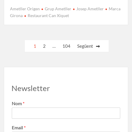
ac
as
m
o
Ametller Origen
Grup Ametller
Josep Ametller
Marca
e
to
ail
m
Girona
Restaurant Can Xiquet
b
d
p
o
o
ar
o
n
te
1
2
…
104
Següent
k
ix
Newsletter
Nom
*
Email
*