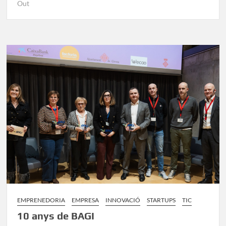
Out
b
d
p
o
o
ar
o
n
te
k
ix
EMPRENEDORIA
EMPRESA
INNOVACIÓ
STARTUPS
TIC
10 anys de BAGI