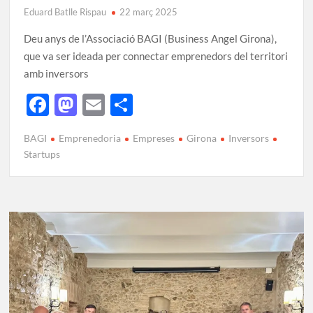
Eduard Batlle Rispau
22 març 2025
Deu anys de l’Associació BAGI (Business Angel Girona),
que va ser ideada per connectar emprenedors del territori
amb inversors
F
M
E
C
ac
as
m
o
BAGI
Emprenedoria
Empreses
Girona
Inversors
e
to
ail
m
Startups
b
d
p
o
o
ar
o
n
te
k
ix