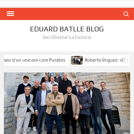
Search
EDUARD BATLLE BLOG
Soci Director La Factoria
 unicorn com Puratos
Roberto Íñiguez: «El talent al servei