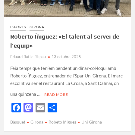
ESPORTS
GIRONA
Roberto Íñiguez: «El talent al servei de
l’equip»
Eduard Batlle Rispau
13 octubre 2025
Feia temps que teníem pendent un dinar-col·loqui amb
Roberto Íñiguez, entrenador de l’Spar Uni Girona. El marc
escollit va ser el restaurant La Crosa, a Sant Dalmai, on
una quinzena …
READ MORE
F
M
E
C
ac
as
m
o
Bàsquet
Girona
Robeto Íñiguez
Uni Girona
e
to
ail
m