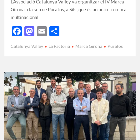
L’Associació Catalunya Valley va organitzar el IV Marca
Girona a la seu de Puratos, a Sils, que és un unicorn com a
multinacional
F
M
E
C
ac
as
m
o
Catalunya Valley
La Factoria
Marca Girona
Puratos
e
to
ail
m
b
d
p
o
o
ar
o
n
te
k
ix