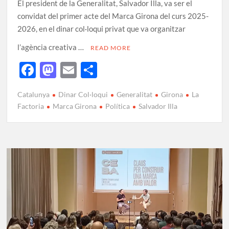
El president de la Generalitat, Salvador Illa, va ser el
convidat del primer acte del Marca Girona del curs 2025-
2026, en el dinar col·loqui privat que va organitzar
l’agència creativa …
READ MORE
F
M
E
C
ac
as
m
o
Catalunya
Dinar Col·loqui
Generalitat
Girona
La
e
to
ail
m
Factoria
Marca Girona
Política
Salvador Illa
b
d
p
o
o
ar
o
n
te
k
ix