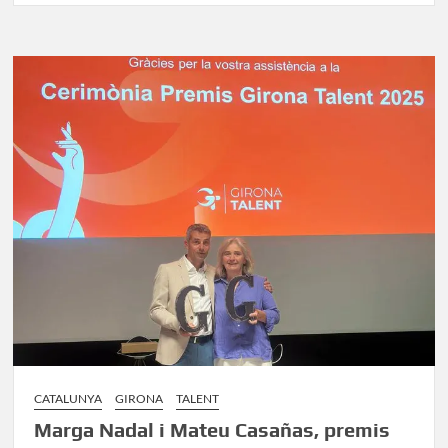
o
o
ar
o
n
te
k
ix
CATALUNYA
GIRONA
TALENT
Marga Nadal i Mateu Casañas, premis