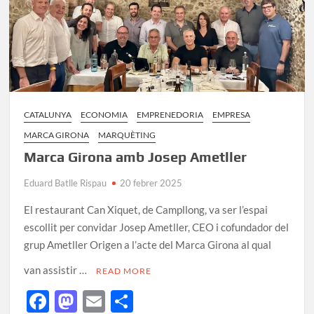
CATALUNYA
ECONOMIA
EMPRENEDORIA
EMPRESA
MARCA GIRONA
MARQUÈTING
Marca Girona amb Josep Ametller
Eduard Batlle Rispau
20 febrer 2025
El restaurant Can Xiquet, de Campllong, va ser l’espai
escollit per convidar Josep Ametller, CEO i cofundador del
grup Ametller Origen a l’acte del Marca Girona al qual
van assistir …
READ MORE
F
M
E
C