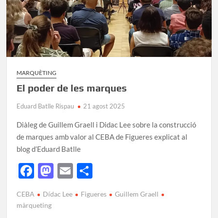
MARQUÈTING
El poder de les marques
Eduard Batlle Rispau
21 agost 2025
Diàleg de Guillem Graell i Didac Lee sobre la construcció
de marques amb valor al CEBA de Figueres explicat al
blog d’Eduard Batlle
F
M
E
C
ac
as
m
o
CEBA
Dídac Lee
Figueres
Guillem Graell
e
to
ail
m
màrqueting
b
d
p