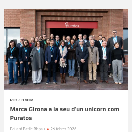
o
o
ar
o
n
te
k
ix
MISCEL·LÀNIA
Marca Girona a la seu d’un unicorn com
Puratos
Eduard Batlle Rispau
26 febrer 2026