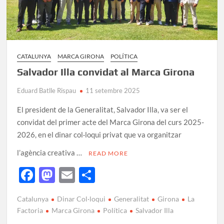
CATALUNYA
MARCA GIRONA
POLÍTICA
Salvador Illa convidat al Marca Girona
Eduard Batlle Rispau
11 setembre 2025
El president de la Generalitat, Salvador Illa, va ser el
convidat del primer acte del Marca Girona del curs 2025-
2026, en el dinar col·loqui privat que va organitzar
l’agència creativa …
READ MORE
F
M
E
C
ac
as
m
o
Catalunya
Dinar Col·loqui
Generalitat
Girona
La
e
to
ail
m
Factoria
Marca Girona
Política
Salvador Illa
b
d
p