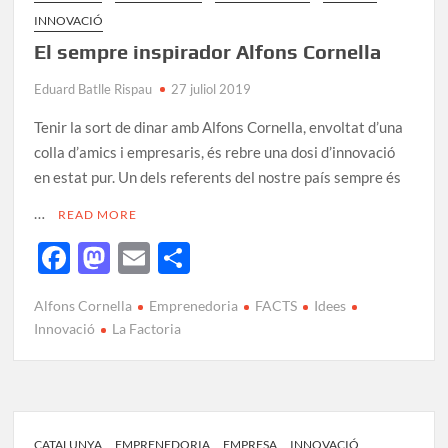
INNOVACIÓ
El sempre inspirador Alfons Cornella
Eduard Batlle Rispau
27 juliol 2019
Tenir la sort de dinar amb Alfons Cornella, envoltat d’una
colla d’amics i empresaris, és rebre una dosi d’innovació
en estat pur. Un dels referents del nostre país sempre és
…
READ MORE
F
M
E
C
ac
as
m
o
Alfons Cornella
Emprenedoria
FACTS
Idees
e
to
ail
m
Innovació
La Factoria
b
d
p
o
o
ar
o
n
te
CATALUNYA
EMPRENEDORIA
EMPRESA
INNOVACIÓ