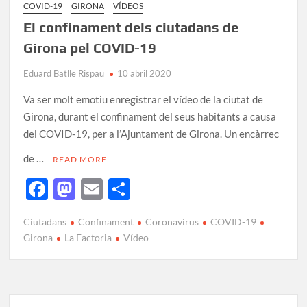
k
ix
COVID-19
GIRONA
VÍDEOS
El confinament dels ciutadans de
Girona pel COVID-19
Eduard Batlle Rispau
10 abril 2020
Va ser molt emotiu enregistrar el vídeo de la ciutat de
Girona, durant el confinament del seus habitants a causa
del COVID-19, per a l’Ajuntament de Girona. Un encàrrec
de …
READ MORE
F
M
E
C
ac
as
m
o
Ciutadans
Confinament
Coronavirus
COVID-19
e
to
ail
m
Girona
La Factoria
Vídeo
b
d
p
o
o
ar
o
n
te