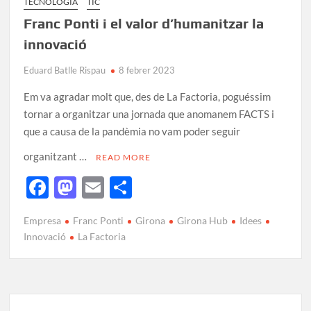
TECNOLOGIA
TIC
Franc Ponti i el valor d’humanitzar la
innovació
Eduard Batlle Rispau
8 febrer 2023
Em va agradar molt que, des de La Factoria, poguéssim
tornar a organitzar una jornada que anomanem FACTS i
que a causa de la pandèmia no vam poder seguir
organitzant …
READ MORE
F
M
E
C
ac
as
m
o
Empresa
Franc Ponti
Girona
Girona Hub
Idees
e
to
ail
m
Innovació
La Factoria
b
d
p
o
o
ar
o
n
te