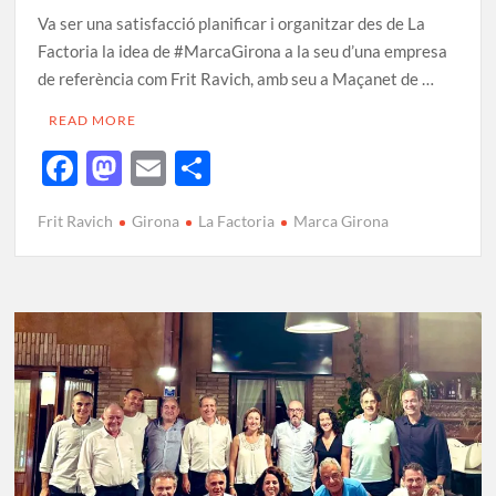
Va ser una satisfacció planificar i organitzar des de La
Factoria la idea de #MarcaGirona a la seu d’una empresa
de referència com Frit Ravich, amb seu a Maçanet de …
READ MORE
F
M
E
C
ac
as
m
o
Frit Ravich
Girona
La Factoria
Marca Girona
e
to
ail
m
b
d
p
o
o
ar
o
n
te
k
ix