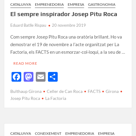
k
ix
CATALUNYA
EMPRENEDORIA
EMPRESA
GASTRONOMIA
El sempre inspirador Josep Pitu Roca
Eduard Batlle Rispau
20 novembre 2019
Com sempre Josep Pitu Roca una oratòria brillant. Ho va
demostrar el 19 de novembre a l’acte organitzat per La
Factoria, els FACTS en un esmorzar-col·loqui, a la seu de …
READ MORE
F
M
E
C
ac
as
m
o
Bulthaup Girona
Celler de Can Roca
FACTS
Girona
e
to
ail
m
Josep Pitu Roca
La Factoria
b
d
p
o
o
ar
o
n
te
k
ix
CATALUNYA
CONEIXEMENT
EMPRENEDORIA
EMPRESA