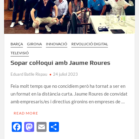
BARÇA
GIRONA
INNOVACIÓ
REVOLUCIÓ DIGITAL
TELEVISIÓ
Sopar col·loqui amb Jaume Roures
Eduard Batlle Rispau
24 juliol 2023
Feia molt temps que no concidíem però ha tornat a ser en
un format en la distància curta. Jaume Roures de convidat
amb empresaris/es i directius gironins en empreses de …
READ MORE
F
M
E
C
ac
as
m
o