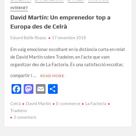
k
ix
INTERNET
David Martín: Un emprenedor top a
Europa des de Celrà
Eduard Batlle Rispau
17 novembre 2018
Em vaig emocionar escoltant en la distància curta en relat
de David Martín sobre Tradeinn, en l’acte que vam
organitzar des de La Factoria. És una satisfacció escoltar,
compartir i …
READ MORE
F
M
E
C
ac
as
m
o
Celrà
David Martín
E-commerce
La Factoria
e
to
ail
m
Tradeinn
b
d
p
3 comentaris
o
o
ar