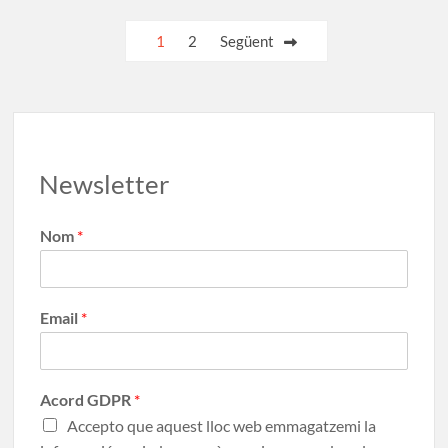
o
n
te
k
ix
1
2
Següent
Newsletter
Nom
*
Email
*
Acord GDPR
*
Accepto que aquest lloc web emmagatzemi la