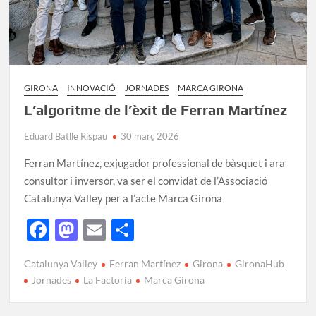
GIRONA
INNOVACIÓ
JORNADES
MARCA GIRONA
L’algoritme de l’èxit de Ferran Martínez
Eduard Batlle Rispau
30 març 2026
Ferran Martínez, exjugador professional de bàsquet i ara
consultor i inversor, va ser el convidat de l’Associació
Catalunya Valley per a l’acte Marca Girona
F
M
E
C
ac
as
m
o
Catalunya Valley
Ferran Martínez
Girona
GironaHub
e
to
ail
m
Jornades
La Factoria
Marca Girona
b
d
p