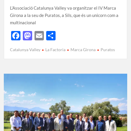
L’Associació Catalunya Valley va organitzar el IV Marca
Girona a la seu de Puratos, a Sils, que és un unicorn com a
multinacional
F
M
E
C
ac
as
m
o
Catalunya Valley
La Factoria
Marca Girona
Puratos
e
to
ail
m
b
d
p
o
o
ar
o
n
te
k
ix