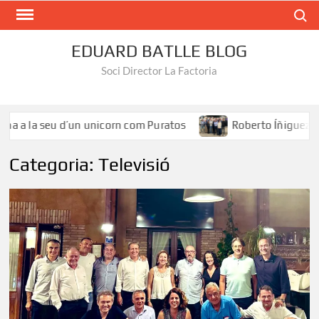
Search
EDUARD BATLLE BLOG
Soci Director La Factoria
la seu d’un unicorn com Puratos
Roberto Íñiguez: «El tale
Categoria:
Televisió