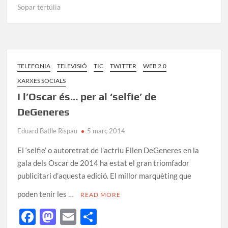
e
to
ail
m
Sopar tertúlia
b
d
p
o
o
ar
o
n
te
k
ix
TELEFONIA
TELEVISIÓ
TIC
TWITTER
WEB 2.0
XARXES SOCIALS
I l’Oscar és… per al ‘selfie’ de
DeGeneres
Eduard Batlle Rispau
5 març 2014
El ‘selfie’ o autoretrat de l’actriu Ellen DeGeneres en la
gala dels Oscar de 2014 ha estat el gran triomfador
publicitari d’aquesta edició. El millor marquèting que
poden tenir les …
READ MORE
F
M
E
C