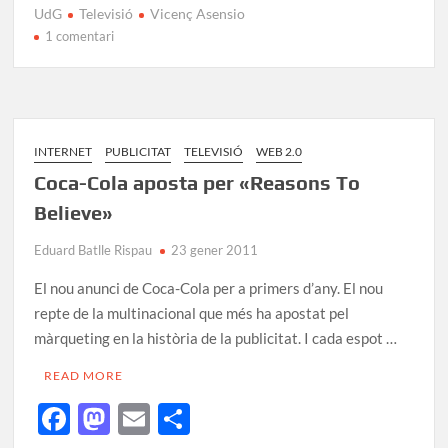
e
to
ail
m
UdG
Televisió
Vicenç Asensio
b
d
p
1 comentari
o
o
ar
o
n
te
k
ix
INTERNET
PUBLICITAT
TELEVISIÓ
WEB 2.0
Coca-Cola aposta per «Reasons To
Believe»
Eduard Batlle Rispau
23 gener 2011
El nou anunci de Coca-Cola per a primers d’any. El nou
repte de la multinacional que més ha apostat pel
màrqueting en la història de la publicitat. I cada espot …
READ MORE
F
M
E
C