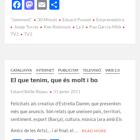
F
M
E
C
ac
as
m
o
"L'element"
30 Minuts
Eduard Punset
Emprenedoira
e
to
ail
m
Josep Torres
Ken Robinson
La 2
Pau Garcia-Milà
b
d
p
TV2
TV3
o
o
ar
o
n
te
k
ix
CATALUNYA
INTERNET
PUBLICITAT
TELEVISIÓ
WEB 2.0
El que tenim, que és molt i bo
Eduard Batlle Rispau
31 gener 2011
Felicitats als creatius d’Estrella Damm, que presenten
més que anuncis. Són relats que uneixen país, territori,
sentiment, esport (Barça), cultura, música (ara amb Els
Amics de les Arts)… i al final, el …
READ MORE