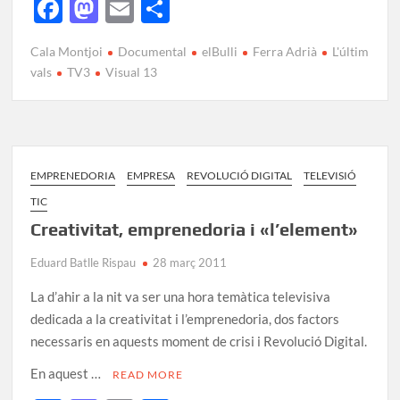
F
M
E
C
ac
as
m
o
Cala Montjoi
Documental
elBulli
Ferra Adrià
L'últim
e
to
ail
m
vals
TV3
Visual 13
b
d
p
o
o
ar
o
n
te
k
ix
EMPRENEDORIA
EMPRESA
REVOLUCIÓ DIGITAL
TELEVISIÓ
TIC
Creativitat, emprenedoria i «l’element»
Eduard Batlle Rispau
28 març 2011
La d’ahir a la nit va ser una hora temàtica televisiva
dedicada a la creativitat i l’emprenedoria, dos factors
necessaris en aquests moment de crisi i Revolució Digital.
En aquest …
READ MORE