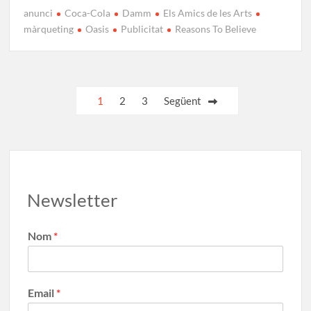
ac
as
m
o
anunci
Coca-Cola
Damm
Els Amics de les Arts
e
to
ail
m
màrqueting
Oasis
Publicitat
Reasons To Believe
b
d
p
o
o
ar
o
n
te
1
2
3
Següent
k
ix
Newsletter
Nom
*
Email
*