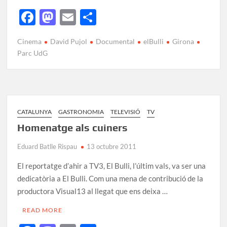
F
M
E
C
ac
as
m
o
Cinema
David Pujol
Documental
elBulli
Girona
e
to
ail
m
Parc UdG
b
d
p
o
o
ar
o
n
te
k
ix
CATALUNYA
GASTRONOMIA
TELEVISIÓ
TV
Homenatge als cuiners
Eduard Batlle Rispau
13 octubre 2011
El reportatge d’ahir a TV3, El Bulli, l’últim vals, va ser una
dedicatòria a El Bulli. Com una mena de contribució de la
productora Visual13 al llegat que ens deixa …
READ MORE