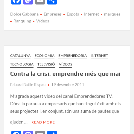
ac
as
m
o
Dolce Gabbana
Empreses
Espots
Internet
marques
e
to
ail
m
Rànquing
Vídeos
b
d
p
o
o
ar
o
n
te
k
ix
CATALUNYA
ECONOMIA
EMPRENEDORIA
INTERNET
TECNOLOGIA
TELEVISIÓ
VÍDEOS
Contra la crisi, emprendre més que mai
Eduard Batlle Rispau
19 desembre 2011
M’agrada aquest vídeo del canal Emprendedores TV.
Dóna la paraula a empresaris que han tingut èxit amb els
seus projectes i, en conjunt, són una suma de pautes que
ajuden …
READ MORE