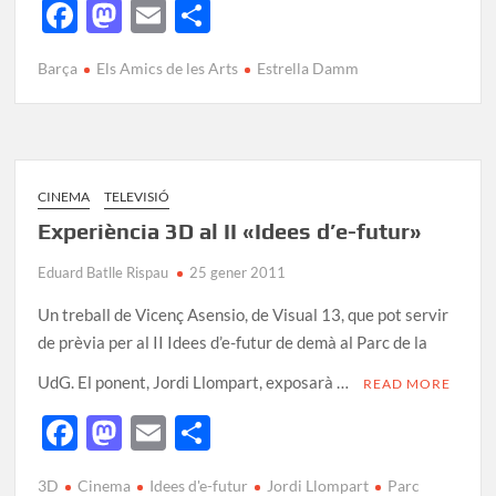
F
M
E
C
ac
as
m
o
Barça
Els Amics de les Arts
Estrella Damm
e
to
ail
m
b
d
p
o
o
ar
o
n
te
CINEMA
TELEVISIÓ
k
ix
Experiència 3D al II «Idees d’e-futur»
Eduard Batlle Rispau
25 gener 2011
Un treball de Vicenç Asensio, de Visual 13, que pot servir
de prèvia per al II Idees d’e-futur de demà al Parc de la
UdG. El ponent, Jordi Llompart, exposarà …
READ MORE
F
M
E
C
ac
as
m
o
3D
Cinema
Idees d'e-futur
Jordi Llompart
Parc