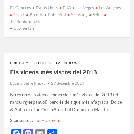
ac
as
m
o
DeGeneres
Estats Units
EUA
Las Vegas
Los Angeles
e
to
ail
m
Oscar
Premis
Publicitat
Samsung
Selfie
b
d
p
Telefonia
USA
1 comentari
o
o
ar
o
n
te
k
ix
PUBLICITAT
TELEVISIÓ
TV
VÍDEOS
Els vídeos més vistos del 2013
Eduard Batlle Rispau
29 desembre 2013
No és un dels vídeos comercials més vistos del 2013 (el
rànquing espanyol), però és dels que més m’agrada: Dolce
& Gabbana The One: «Street of Dreams» a Martin
Scorsese. …
READ MORE
F
M
E
C