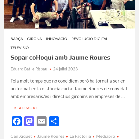
BARÇA
GIRONA
INNOVACIÓ
REVOLUCIÓ DIGITAL
TELEVISIÓ
Sopar col·loqui amb Jaume Roures
Eduard Batlle Rispau
24 juliol 2023
Feia molt temps que no concidíem però ha tornat a ser en
un format en la distància curta. Jaume Roures de convidat
amb empresaris/es i directius gironins en empreses de …
READ MORE
F
M
E
C
ac
as
m
o
Can Xiquet
Jaume Roures
La Factoria
Mediapro