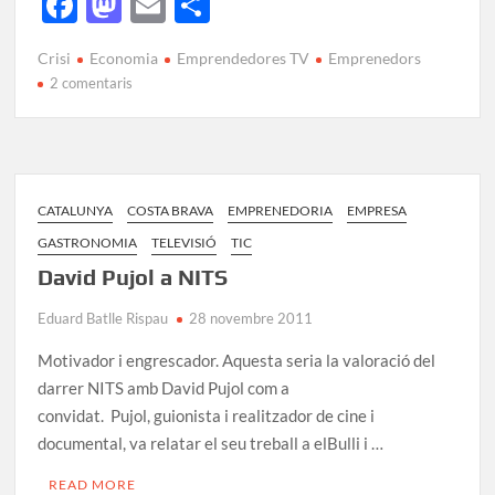
F
M
E
C
ac
as
m
o
Crisi
Economia
Emprendedores TV
Emprenedors
e
to
ail
m
2 comentaris
b
d
p
o
o
ar
o
n
te
k
ix
CATALUNYA
COSTA BRAVA
EMPRENEDORIA
EMPRESA
GASTRONOMIA
TELEVISIÓ
TIC
David Pujol a NITS
Eduard Batlle Rispau
28 novembre 2011
Motivador i engrescador. Aquesta seria la valoració del
darrer NITS amb David Pujol com a
convidat. Pujol, guionista i realitzador de cine i
documental, va relatar el seu treball a elBulli i …
READ MORE