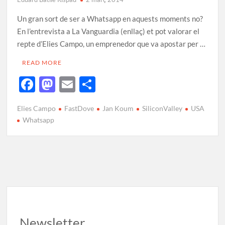
Un gran sort de ser a Whatsapp en aquests moments no?
En l’entrevista a La Vanguardia (enllaç) et pot valorar el
repte d’Elies Campo, un emprenedor que va apostar per …
READ MORE
F
M
E
C
ac
as
m
o
Elies Campo
FastDove
Jan Koum
SiliconValley
USA
e
to
ail
m
Whatsapp
b
d
p
o
o
ar
o
n
te
k
ix
Newsletter