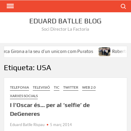
Search
EDUARD BATLLE BLOG
Soci Director La Factoria
rca Girona a la seu d’un unicorn com Puratos
Roberto Íñi
Etiqueta:
USA
TELEFONIA
TELEVISIÓ
TIC
TWITTER
WEB 2.0
XARXES SOCIALS
I l’Oscar és… per al ‘selfie’ de
DeGeneres
Eduard Batlle Rispau
5 març 2014