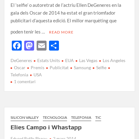
El ‘selfie’ o autoretrat de l’actriu Ellen DeGeneres en la
gala dels Oscar de 2014 ha estat el gran triomfador
publicitari d’aquesta edició. El millor marquèting que
poden tenir les …
READ MORE
F
M
E
C
ac
as
m
o
DeGeneres
Estats Units
EUA
Las Vegas
Los Angeles
e
to
ail
m
Oscar
Premis
Publicitat
Samsung
Selfie
b
d
p
Telefonia
USA
1 comentari
o
o
ar
o
n
te
k
ix
SILICON VALLEY
TECNOLOGIA
TELEFONIA
TIC
Elies Campo i Whastapp
Eduard Batlle Rispau
2 març 2014