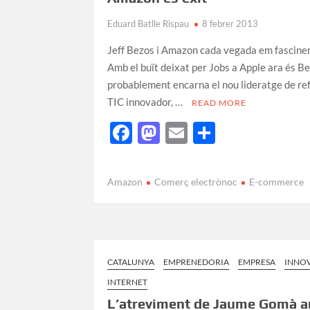
Eduard Batlle Rispau
8 febrer 2013
Jeff Bezos i Amazon cada vegada em fascine
Amb el buït deixat per Jobs a Apple ara és Be
probablement encarna el nou lideratge de re
TIC innovador, …
READ MORE
F
M
E
C
ac
as
m
o
e
to
ail
m
Amazon
Comerç electrònoc
E-commerce
b
d
p
o
o
ar
o
n
te
k
ix
CATALUNYA
EMPRENEDORIA
EMPRESA
INNO
INTERNET
L’atreviment de Jaume Gomà 