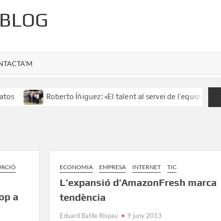
 BLOG
NTACTA’M
s
Roberto Íñiguez: «El talent al servei de l’equip»
VACIÓ
ECONOMIA
EMPRESA
INTERNET
TIC
L’expansió d’AmazonFresh marca
op a
tendència
Eduard Batlle Rispau
9 juny 2013