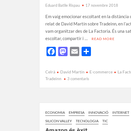
Eduard Batlle Rispau
17 novembre 2018
Em vaig emocionar escoltant en la distància 
relat de David Martín sobre Tradeinn, en l’ac
vam organitzar des de La Factoria. És una sa
escoltar, compartir i …
READ MORE
F
M
E
C
ac
as
m
o
e
to
ail
m
Celrà
David Martín
E-commerce
La Fact
b
d
p
Tradeinn
3 comentaris
o
o
ar
o
n
te
k
ix
ECONOMIA
EMPRESA
INNOVACIÓ
INTERNET
SILICON VALLEY
TECNOLOGIA
TIC
Amazon és èxit