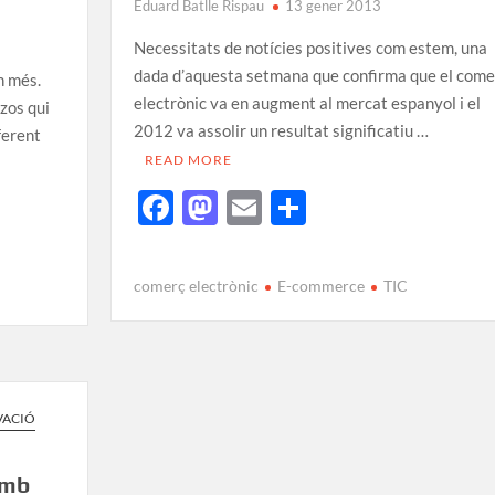
Eduard Batlle Rispau
13 gener 2013
Necessitats de notícies positives com estem, una
dada d’aquesta setmana que confirma que el come
n més.
electrònic va en augment al mercat espanyol i el
zos qui
2012 va assolir un resultat significatiu …
ferent
READ MORE
F
M
E
C
ac
as
m
o
e
to
ail
m
comerç electrònic
E-commerce
TIC
b
d
p
o
o
ar
o
n
te
k
ix
VACIÓ
amb