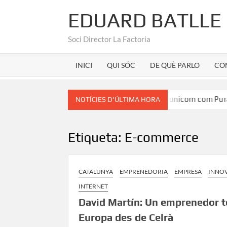
EDUARD BATLLE
Soci Director La Factoria
INICI
QUI SÓC
DE QUÈ PARLO
CO
 Martínez
Marca Girona a la seu d’un unicorn com Purato
NOTÍCIES D'ÚLTIMA HORA
Etiqueta:
E-commerce
CATALUNYA
EMPRENEDORIA
EMPRESA
INNO
INTERNET
David Martín: Un emprenedor t
Europa des de Celrà