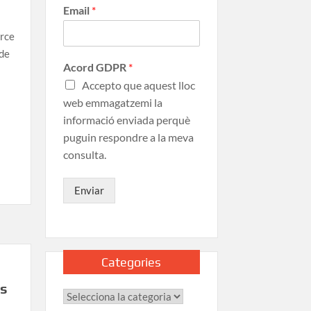
Email
*
erce
 de
Acord GDPR
*
Accepto que aquest lloc
web emmagatzemi la
informació enviada perquè
puguin respondre a la meva
consulta.
Enviar
Categories
és