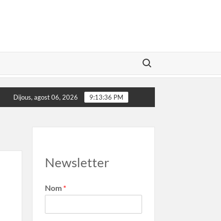
Search for:
Salvador Illa convidat al Marca Girona
El poder de les m
Dijous, agost 06, 2026
9:13:37 PM
Newsletter
Nom
*