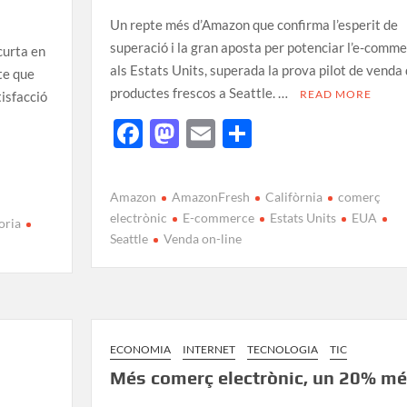
Un repte més d’Amazon que confirma l’esperit de
superació i la gran aposta per potenciar l’e-comm
curta en
als Estats Units, superada la prova pilot de venda
te que
productes frescos a Seattle. …
READ MORE
tisfacció
F
M
E
C
ac
as
m
o
e
to
ail
m
Amazon
AmazonFresh
Califòrnia
comerç
b
d
p
electrònic
E-commerce
Estats Units
EUA
oria
Seattle
Venda on-line
o
o
ar
o
n
te
k
ix
ECONOMIA
INTERNET
TECNOLOGIA
TIC
Més comerç electrònic, un 20% m