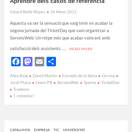
Aprendre dels casos de referència
Eduard Batlle Rispau
26 febrer 2012
Aquesta va ser la sensació que vaig tenir en acabar la
segona jornada del TicketDay que vam organitzar a
ServeisWeb. Un retpe més que acabar valorant amb
satisfacció dels assistents. …
READ MORE
F
M
E
C
ac
as
m
o
Alba Roig
David Martín
Fornells de la Selva
Girona
e
to
ail
m
Jordi Plana
Lewis PR
ServeisWeb
Spenta
TicketDay
b
d
p
Tradeinn
1 comentari
o
o
ar
o
n
te
k
ix
CATALUNYA
EMPRESA
TIC
UNIVERSITAT