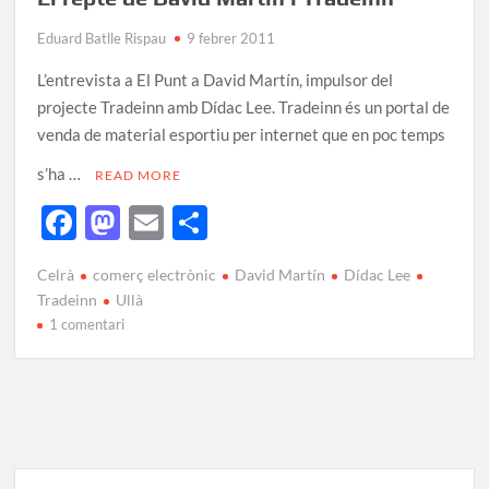
Eduard Batlle Rispau
9 febrer 2011
L’entrevista a El Punt a David Martín, impulsor del
projecte Tradeinn amb Dídac Lee. Tradeinn és un portal de
venda de material esportiu per internet que en poc temps
s’ha …
READ MORE
F
M
E
C
ac
as
m
o
Celrà
comerç electrònic
David Martín
Dídac Lee
e
to
ail
m
Tradeinn
Ullà
b
d
p
1 comentari
o
o
ar
o
n
te
k
ix