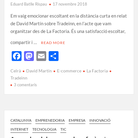
Eduard Batlle Rispau
17 novembre 2018
Em vaig emocionar escoltant en la distància curta en relat
de David Martín sobre Tradeinn, en l’acte que vam
organitzar des de La Factoria. És una satisfacció escoltar,
compartir i …
READ MORE
F
M
E
C
ac
as
m
o
Celrà
David Martín
E-commerce
La Factoria
e
to
ail
m
Tradeinn
b
d
p
3 comentaris
o
o
ar
o
n
te
k
ix
CATALUNYA
EMPRENEDORIA
EMPRESA
INNOVACIÓ
INTERNET
TECNOLOGIA
TIC