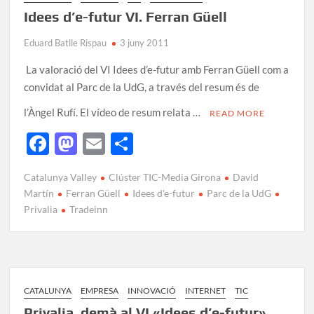
Idees d’e-futur VI. Ferran Güell
Eduard Batlle Rispau
3 juny 2011
La valoració del VI Idees d’e-futur amb Ferran Güell com a
convidat al Parc de la UdG, a través del resum és de
l’Àngel Rufí. El vídeo de resum relata …
READ MORE
F
M
E
C
ac
as
m
o
Catalunya Valley
Clúster TIC-Media Girona
David
e
to
ail
m
Martín
Ferran Güell
Idees d'e-futur
Parc de la UdG
b
d
p
Privalia
Tradeinn
o
o
ar
o
n
te
k
ix
CATALUNYA
EMPRESA
INNOVACIÓ
INTERNET
TIC
Privalia, demà al VI «Idees d’e-futur»