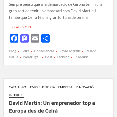
Sempre penso que a la demarcació de Girona tenim una
gran sort de tenir un empresari com David Martín. I
també que Celrà té una gran fortuna de tenir a …
READ MORE
F
M
E
C
ac
as
m
o
Blog
Celrà
Conferència
David Martín
Eduard
e
to
ail
m
Batlle
Palafrugell
Post
Techinn
Tradeinn
b
d
p
o
o
ar
o
n
te
k
ix
CATALUNYA
EMPRENEDORIA
EMPRESA
INNOVACIÓ
INTERNET
David Martín: Un emprenedor top a
Europa des de Celrà