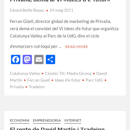
Eduard Batlle Rispau
24 maig 2011
Ferran Güell, director global de marketing de Privalia,
serà demà el convidat del VI Idees d’e-futur que organitza
Catalunya Valley al Parc de la UdG, dins el cicle
d’esmorzars-col·loqui per …
READ MORE
F
M
E
C
ac
as
m
o
Catalunya Valley
Clúster TIC-Media Girona
David
e
to
ail
m
Martín
Ferran Güell
Idees d'e-futur
Parc UdG
b
d
p
Privalia
Tradeinn
o
o
ar
o
n
te
k
ix
ECONOMIA
EMPRENEDORIA
INTERNET
El repte de David Martín i Tradeinn