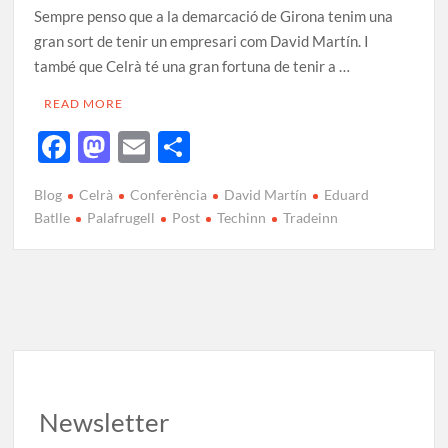
Sempre penso que a la demarcació de Girona tenim una
gran sort de tenir un empresari com David Martín. I
també que Celrà té una gran fortuna de tenir a …
READ MORE
F
M
E
C
ac
as
m
o
Blog
Celrà
Conferència
David Martín
Eduard
e
to
ail
m
Batlle
Palafrugell
Post
Techinn
Tradeinn
b
d
p
o
o
ar
o
n
te
k
ix
Newsletter