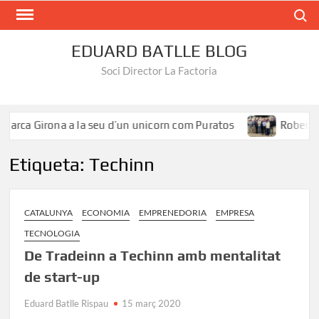
Search
EDUARD BATLLE BLOG
Soci Director La Factoria
Marca Girona a la seu d’un unicorn com Puratos
Roberto Í
Etiqueta:
Techinn
CATALUNYA
ECONOMIA
EMPRENEDORIA
EMPRESA
TECNOLOGIA
De Tradeinn a Techinn amb mentalitat
de start-up
Eduard Batlle Rispau
15 març 2020