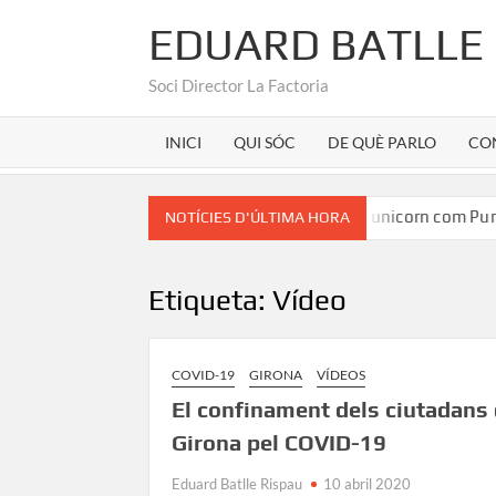
EDUARD BATLLE
Soci Director La Factoria
INICI
QUI SÓC
DE QUÈ PARLO
CO
an Martínez
Marca Girona a la seu d’un unicorn com Purat
NOTÍCIES D'ÚLTIMA HORA
Etiqueta:
Vídeo
COVID-19
GIRONA
VÍDEOS
El confinament dels ciutadans
Girona pel COVID-19
Eduard Batlle Rispau
10 abril 2020