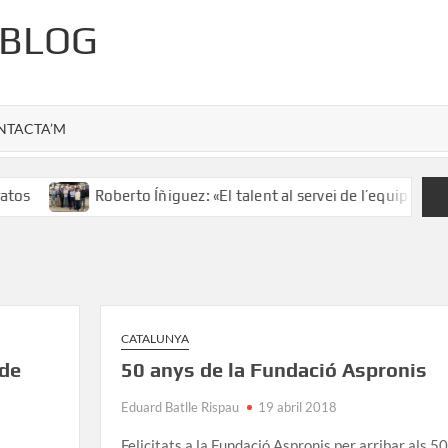
 BLOG
NTACTA’M
os
Roberto Íñiguez: «El talent al servei de l’equip»
CATALUNYA
 de
50 anys de la Fundació Aspronis
Eduard Batlle Rispau
19 abril 2018
Felicitats a la Fundació Aspronis per arribar als 50