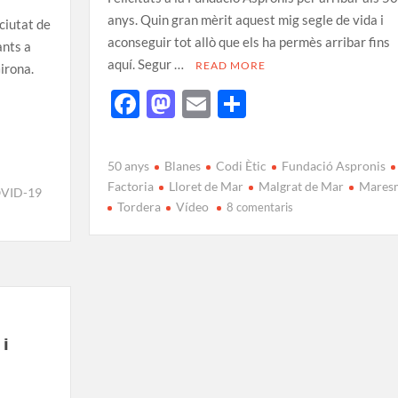
anys. Quin gran mèrit aquest mig segle de vida i
 ciutat de
aconseguir tot allò que els ha permès arribar fins
ants a
aquí. Segur …
READ MORE
irona.
F
M
E
C
ac
as
m
o
e
to
ail
m
50 anys
Blanes
Codi Ètic
Fundació Aspronis
b
d
p
Factoria
Lloret de Mar
Malgrat de Mar
Mares
VID-19
Tordera
Vídeo
o
o
ar
8 comentaris
o
n
te
k
ix
 i