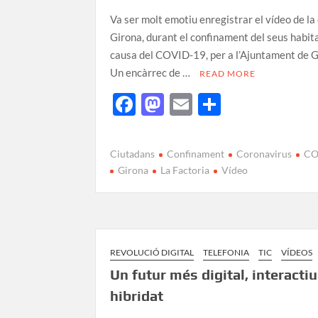
Va ser molt emotiu enregistrar el vídeo de la
Girona, durant el confinament del seus habit
causa del COVID-19, per a l’Ajuntament de G
Un encàrrec de …
READ MORE
F
M
E
C
ac
as
m
o
e
to
ail
m
Ciutadans
Confinament
Coronavirus
CO
b
d
p
Girona
La Factoria
Vídeo
o
o
ar
o
n
te
k
ix
REVOLUCIÓ DIGITAL
TELEFONIA
TIC
VÍDEOS
Un futur més digital, interactiu
hibridat