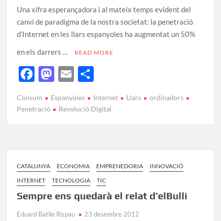
Una xifra esperançadora i al mateix temps evident del
canvi de paradigma de la nostra societat: la penetració
d’Internet en les llars espanyoles ha augmentat un 50%
en els darrers …
READ MORE
F
M
E
C
ac
as
m
o
Consum
Espanyoles
Internet
Llars
ordinadors
e
to
ail
m
Penetració
Revolució Digital
b
d
p
o
o
ar
o
n
te
k
ix
CATALUNYA
ECONOMIA
EMPRENEDORIA
INNOVACIÓ
INTERNET
TECNOLOGIA
TIC
Sempre ens quedarà el relat d’elBulli
Eduard Batlle Rispau
23 desembre 2012