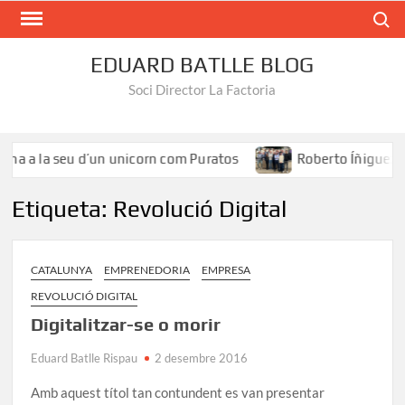
Search
EDUARD BATLLE BLOG
Soci Director La Factoria
a la seu d’un unicorn com Puratos
Roberto Íñiguez: «El ta
Etiqueta:
Revolució Digital
CATALUNYA
EMPRENEDORIA
EMPRESA
REVOLUCIÓ DIGITAL
Digitalitzar-se o morir
Eduard Batlle Rispau
2 desembre 2016
Amb aquest títol tan contundent es van presentar