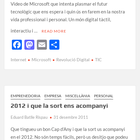
Vídeo de Microsoft que intenta plasmar el futur
tecnològic que ens espera i quin ús en farem en la nostra
vida professional i personal. Un món digital tàctil,
interactiu i …
READ MORE
F
M
E
C
ac
as
m
o
Internet
Microsoft
Revolució Digital
TIC
e
to
ail
m
b
d
p
o
o
ar
o
n
te
EMPRENEDORIA
EMPRESA
MISCEL·LÀNIA
PERSONAL
k
ix
2012 i que la sort ens acompanyi
Eduard Batlle Rispau
31 desembre 2011
Que tingueu un bon Cap d’Any i que la sort us acompanyi
en el 2012. No són temps fàcils, però us desitjo que podeu