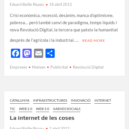
Eduard Batlle Rispau
18 abril 2012
Crisi econòmica, recessió, desànim, manca d’optimisme,
pobresa… però també canvi de paradigma, temps líquids i
nova Revolució Digital, la tercera que pateix la humanitat
després de l’agrícola i la industrial. …
READ MORE
F
M
E
C
ac
as
m
o
Empreses
Nielsen
Publicitat
Revolució Digital
e
to
ail
m
b
d
p
o
o
ar
o
n
te
CATALUNYA
INFRAESTRUCTURES
INNOVACIÓ
INTERNET
k
ix
TIC
WEB 2.0
WEB 3.0
XARXES SOCIALS
La internet de les coses
Eduard Batlle Rispau
2 abril 2012