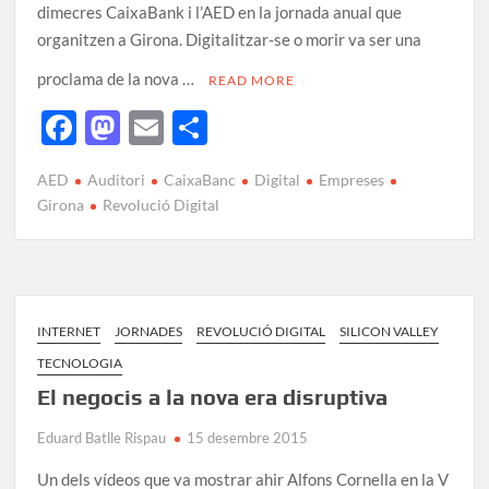
dimecres CaixaBank i l’AED en la jornada anual que
organitzen a Girona. Digitalitzar-se o morir va ser una
proclama de la nova …
READ MORE
F
M
E
C
ac
as
m
o
AED
Auditori
CaixaBanc
Digital
Empreses
e
to
ail
m
Girona
Revolució Digital
b
d
p
o
o
ar
o
n
te
k
ix
INTERNET
JORNADES
REVOLUCIÓ DIGITAL
SILICON VALLEY
TECNOLOGIA
El negocis a la nova era disruptiva
Eduard Batlle Rispau
15 desembre 2015
Un dels vídeos que va mostrar ahir Alfons Cornella en la V