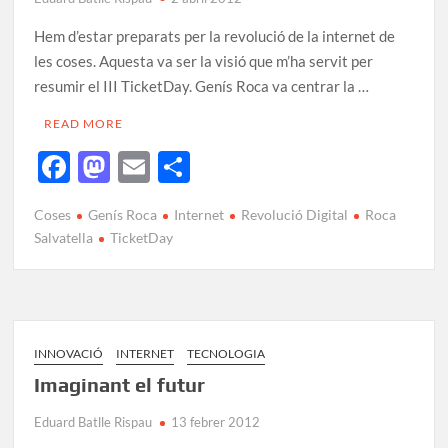
Hem d’estar preparats per la revolució de la internet de
les coses. Aquesta va ser la visió que m’ha servit per
resumir el III TicketDay. Genís Roca va centrar la …
READ MORE
F
M
E
C
ac
as
m
o
Coses
Genís Roca
Internet
Revolució Digital
Roca
e
to
ail
m
Salvatella
TicketDay
b
d
p
o
o
ar
o
n
te
k
ix
INNOVACIÓ
INTERNET
TECNOLOGIA
Imaginant el futur
Eduard Batlle Rispau
13 febrer 2012