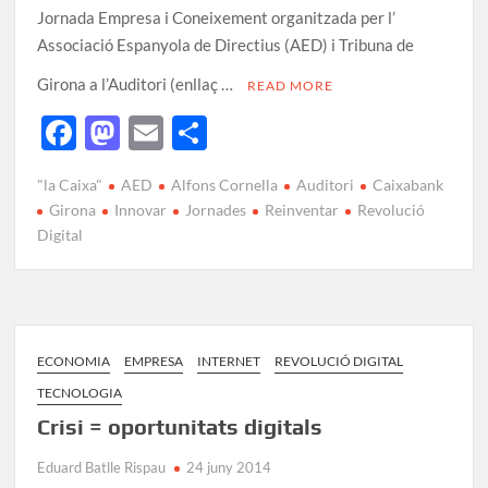
Jornada Empresa i Coneixement organitzada per l’
Associació Espanyola de Directius (AED) i Tribuna de
Girona a l’Auditori (enllaç …
READ MORE
F
M
E
C
ac
as
m
o
"la Caixa"
AED
Alfons Cornella
Auditori
Caixabank
e
to
ail
m
Girona
Innovar
Jornades
Reinventar
Revolució
b
d
p
Digital
o
o
ar
o
n
te
k
ix
ECONOMIA
EMPRESA
INTERNET
REVOLUCIÓ DIGITAL
TECNOLOGIA
Crisi = oportunitats digitals
Eduard Batlle Rispau
24 juny 2014