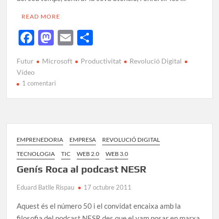
READ MORE
F
M
E
C
ac
as
m
o
Futur
Microsoft
Productivitat
Revolució Digital
e
to
ail
m
Vídeo
b
d
p
1 comentari
o
o
ar
o
n
te
k
ix
EMPRENEDORIA
EMPRESA
REVOLUCIÓ DIGITAL
TECNOLOGIA
TIC
WEB 2.0
WEB 3.0
Genís Roca al podcast NESR
Eduard Batlle Rispau
17 octubre 2011
Aquest és el número 50 i el convidat encaixa amb la
filosofia del podcast NESR des que el vam posar en marxa