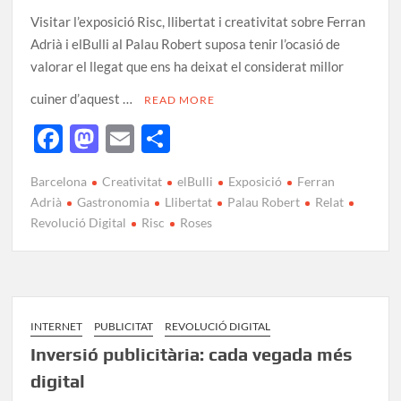
Visitar l’exposició Risc, llibertat i creativitat sobre Ferran
Adrià i elBulli al Palau Robert suposa tenir l’ocasió de
valorar el llegat que ens ha deixat el considerat millor
cuiner d’aquest …
READ MORE
F
M
E
C
ac
as
m
o
Barcelona
Creativitat
elBulli
Exposició
Ferran
e
to
ail
m
Adrià
Gastronomia
Llibertat
Palau Robert
Relat
b
d
p
Revolució Digital
Risc
Roses
o
o
ar
o
n
te
k
ix
INTERNET
PUBLICITAT
REVOLUCIÓ DIGITAL
Inversió publicitària: cada vegada més
digital