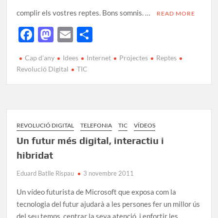
complir els vostres reptes. Bons somnis. …
READ MORE
F
M
E
C
ac
as
m
o
Cap d'any
Idees
Internet
Projectes
Reptes
e
to
ail
m
Revolució Digital
TIC
b
d
p
o
o
ar
o
n
te
k
ix
REVOLUCIÓ DIGITAL
TELEFONIA
TIC
VÍDEOS
Un futur més digital, interactiu i
hibridat
Eduard Batlle Rispau
3 novembre 2011
Un vídeo futurista de Microsoft que exposa com la
tecnologia del futur ajudarà a les persones fer un millor ús
del seu temps, centrar la seva atenció, i enfortir les …