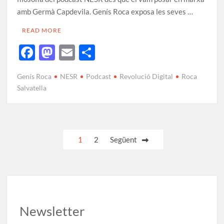
amb Germà Capdevila. Genís Roca exposa les seves …
READ MORE
F
M
E
C
ac
as
m
o
Genís Roca
NESR
Podcast
Revolució Digital
Roca
e
to
ail
m
Salvatella
b
d
p
o
o
ar
o
n
te
1
2
Següent
k
ix
Newsletter