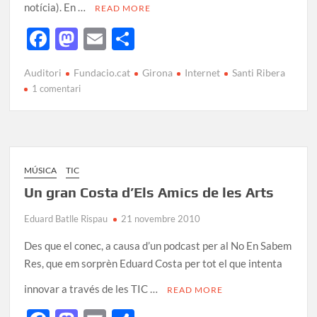
notícia). En …
READ MORE
F
M
E
C
ac
as
m
o
Auditori
Fundacio.cat
Girona
Internet
Santi Ribera
e
to
ail
m
1 comentari
b
d
p
o
o
ar
o
n
te
k
ix
MÚSICA
TIC
Un gran Costa d’Els Amics de les Arts
Eduard Batlle Rispau
21 novembre 2010
Des que el conec, a causa d’un podcast per al No En Sabem
Res, que em sorprèn Eduard Costa per tot el que intenta
innovar a través de les TIC …
READ MORE