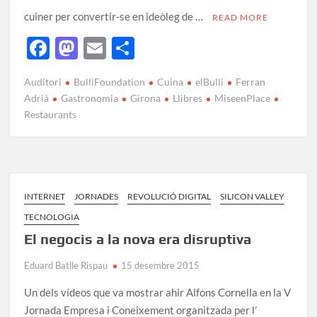
cuiner per convertir-se en ideòleg de …
READ MORE
F
M
E
C
ac
as
m
o
Auditori
BulliFoundation
Cuina
elBulli
Ferran
e
to
ail
m
Adrià
Gastronomia
Girona
Llibres
MiseenPlace
b
d
p
Restaurants
o
o
ar
o
n
te
k
ix
INTERNET
JORNADES
REVOLUCIÓ DIGITAL
SILICON VALLEY
TECNOLOGIA
El negocis a la nova era disruptiva
Eduard Batlle Rispau
15 desembre 2015
Un dels vídeos que va mostrar ahir Alfons Cornella en la V
Jornada Empresa i Coneixement organitzada per l’