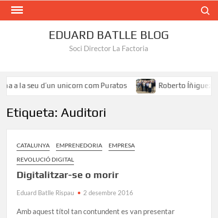
Search
EDUARD BATLLE BLOG
Soci Director La Factoria
 a la seu d’un unicorn com Puratos
Roberto Íñiguez: «El t
Etiqueta:
Auditori
CATALUNYA
EMPRENEDORIA
EMPRESA
REVOLUCIÓ DIGITAL
Digitalitzar-se o morir
Eduard Batlle Rispau
2 desembre 2016
Amb aquest títol tan contundent es van presentar