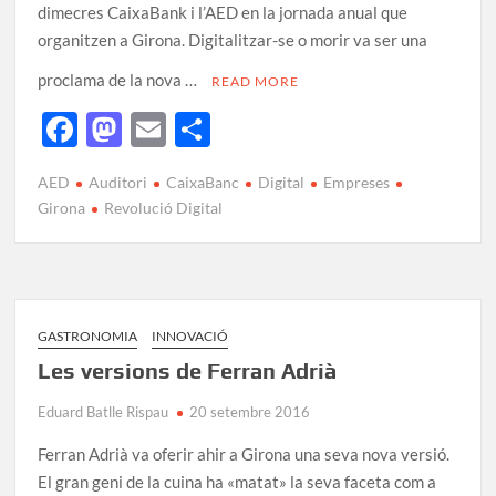
dimecres CaixaBank i l’AED en la jornada anual que
organitzen a Girona. Digitalitzar-se o morir va ser una
proclama de la nova …
READ MORE
F
M
E
C
ac
as
m
o
AED
Auditori
CaixaBanc
Digital
Empreses
e
to
ail
m
Girona
Revolució Digital
b
d
p
o
o
ar
o
n
te
k
ix
GASTRONOMIA
INNOVACIÓ
Les versions de Ferran Adrià
Eduard Batlle Rispau
20 setembre 2016
Ferran Adrià va oferir ahir a Girona una seva nova versió.
El gran geni de la cuina ha «matat» la seva faceta com a