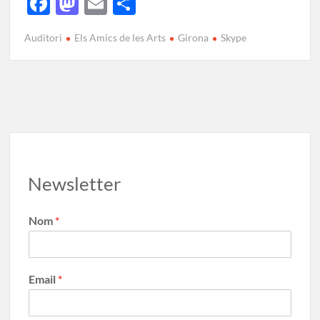
F
M
E
C
ac
as
m
o
Auditori
Els Amics de les Arts
Girona
Skype
e
to
ail
m
b
d
p
o
o
ar
o
n
te
k
ix
Newsletter
Nom
*
Email
*