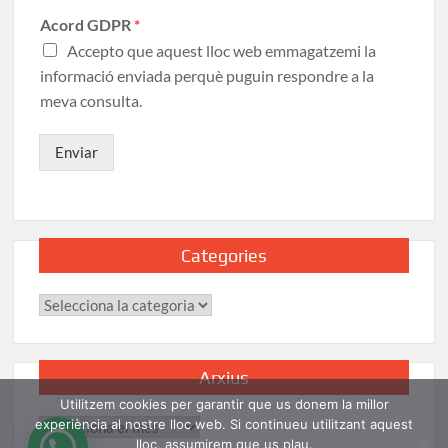
Acord GDPR
*
Accepto que aquest lloc web emmagatzemi la
informació enviada perquè puguin respondre a la
meva consulta.
Enviar
Categories
Arxius
Utilitzem cookies per garantir que us donem la millor
experiència al nostre lloc web. Si continueu utilitzant aquest
lloc, assumirem que us plau.