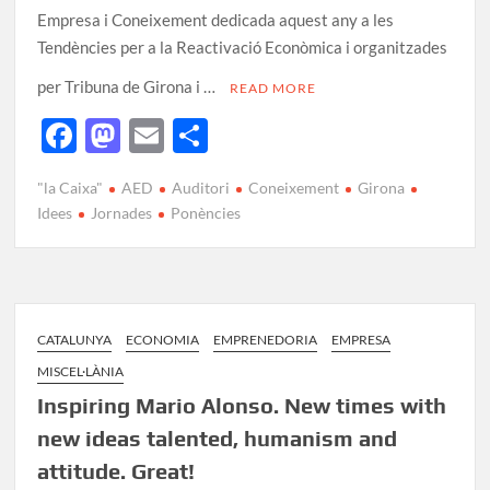
Empresa i Coneixement dedicada aquest any a les
Tendències per a la Reactivació Econòmica i organitzades
per Tribuna de Girona i …
READ MORE
F
M
E
C
ac
as
m
o
"la Caixa"
AED
Auditori
Coneixement
Girona
e
to
ail
m
Idees
Jornades
Ponències
b
d
p
o
o
ar
o
n
te
k
ix
CATALUNYA
ECONOMIA
EMPRENEDORIA
EMPRESA
MISCEL·LÀNIA
Inspiring Mario Alonso. New times with
new ideas talented, humanism and
attitude. Great!