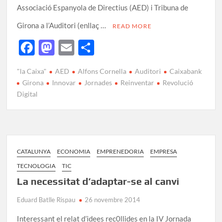
Associació Espanyola de Directius (AED) i Tribuna de
Girona a l’Auditori (enllaç …
READ MORE
F
M
E
C
ac
as
m
o
"la Caixa"
AED
Alfons Cornella
Auditori
Caixabank
e
to
ail
m
Girona
Innovar
Jornades
Reinventar
Revolució
b
d
p
Digital
o
o
ar
o
n
te
k
ix
CATALUNYA
ECONOMIA
EMPRENEDORIA
EMPRESA
TECNOLOGIA
TIC
La necessitat d’adaptar-se al canvi
Eduard Batlle Rispau
26 novembre 2014
Interessant el relat d’idees rec0llides en la IV Jornada