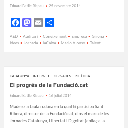
Eduard Batlle Rispau
25 novembre 2014
F
M
E
C
ac
as
m
o
AED
Auditori
Coneixement
Empresa
Girona
e
to
ail
m
Idees
Jornada
laCaixa
Mario Alonso
Talent
b
d
p
o
o
ar
o
n
te
k
ix
CATALUNYA
INTERNET
JORNADES
POLÍTICA
El progrés de la Fundació.cat
Eduard Batlle Rispau
16 juliol 2014
Modero la taula rodona en la qual hi participa Santi
Ribera, director de la Fundació.cat, dins el marc de les
Jornades Catalunya, Llibertat i Dignitat (enllaç a la