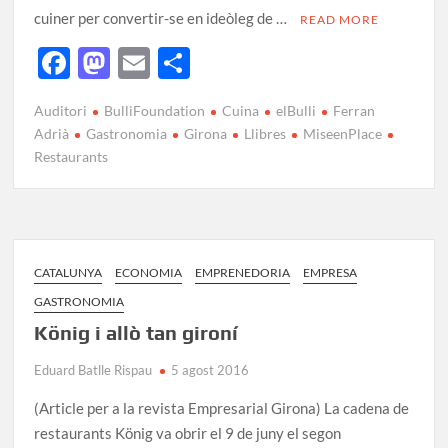
cuiner per convertir-se en ideòleg de …
READ MORE
F
M
E
C
ac
as
m
o
Auditori
BulliFoundation
Cuina
elBulli
Ferran
e
to
ail
m
Adrià
Gastronomia
Girona
Llibres
MiseenPlace
b
d
p
Restaurants
o
o
ar
o
n
te
k
ix
CATALUNYA
ECONOMIA
EMPRENEDORIA
EMPRESA
GASTRONOMIA
König i allò tan gironí
Eduard Batlle Rispau
5 agost 2016
(Article per a la revista Empresarial Girona) La cadena de
restaurants König va obrir el 9 de juny el segon