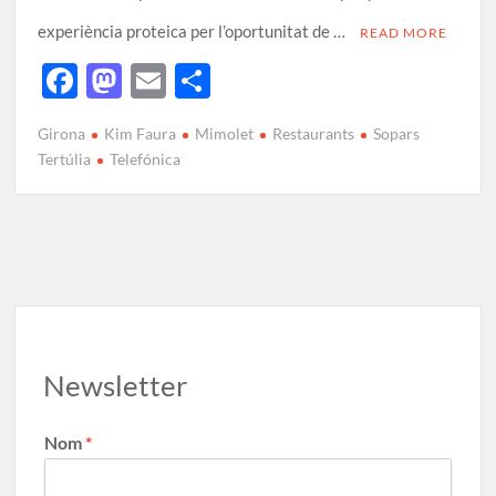
experiència proteica per l’oportunitat de …
READ MORE
F
M
E
C
ac
as
m
o
Girona
Kim Faura
Mimolet
Restaurants
Sopars
e
to
ail
m
Tertúlia
Telefónica
b
d
p
o
o
ar
o
n
te
k
ix
Newsletter
Nom
*