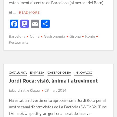
establiment al centre de Barcelona (al mercat del Born):
el …
READ MORE
F
M
E
C
ac
as
m
o
Barcelona
Cuina
Gastronomia
Girona
König
e
to
ail
m
Restaurants
b
d
p
o
o
ar
o
n
te
k
ix
CATALUNYA
EMPRESA
GASTRONOMIA
INNOVACIÓ
Jordi Roca: visió, ànima i atreviment
Eduard Batlle Rispau
29 març 2014
Ha estat un divertimento apropar-nos a Jordi Roca per al
nostre canal d’entrevistes de La Factoria (SWF a YouTube
i Vimeo). Un petit gran geni enamorat de la seva