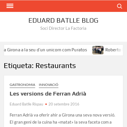
Search
EDUARD BATLLE BLOG
Soci Director La Factoria
 Girona a la seu d’un unicorn com Puratos
Roberto Íñigue
Etiqueta:
Restaurants
GASTRONOMIA
INNOVACIÓ
Les versions de Ferran Adrià
Eduard Batlle Rispau
20 setembre 2016
Ferran Adrià va oferir ahir a Girona una seva nova versió.
El gran geni de la cuina ha «matat» la seva faceta com a