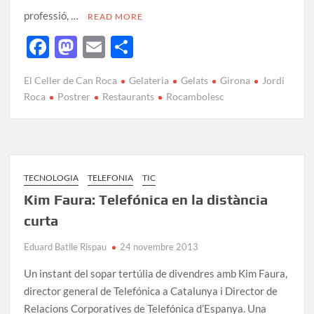
professió, …
READ MORE
F
M
E
C
ac
as
m
o
El Celler de Can Roca
Gelateria
Gelats
Girona
Jordi
e
to
ail
m
Roca
Postrer
Restaurants
Rocambolesc
b
d
p
o
o
ar
o
n
te
k
ix
TECNOLOGIA
TELEFONIA
TIC
Kim Faura: Telefónica en la distància
curta
Eduard Batlle Rispau
24 novembre 2013
Un instant del sopar tertúlia de divendres amb Kim Faura,
director general de Telefónica a Catalunya i Director de
Relacions Corporatives de Telefónica d’Espanya. Una