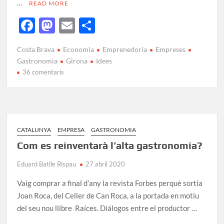
…
READ MORE
F
M
E
C
ac
as
m
o
Costa Brava
Economia
Emprenedoria
Empreses
e
to
ail
m
Gastronomia
Girona
Idees
b
d
p
36 comentaris
o
o
ar
o
n
te
k
ix
CATALUNYA
EMPRESA
GASTRONOMIA
Com es reinventarà l’alta gastronomia?
Eduard Batlle Rispau
27 abril 2020
Vaig comprar a final d’any la revista Forbes perquè sortia
Joan Roca, del Celler de Can Roca, a la portada en motiu
del seu nou llibre Raíces. Diálogos entre el productor …