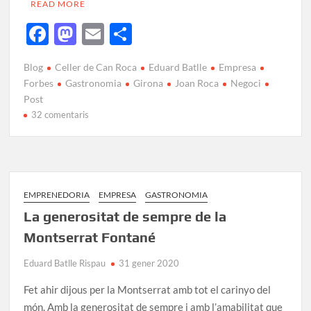
READ MORE
F
M
E
C
ac
as
m
o
Blog
Celler de Can Roca
Eduard Batlle
Empresa
e
to
ail
m
Forbes
Gastronomia
Girona
Joan Roca
Negoci
b
d
p
Post
32 comentaris
o
o
ar
o
n
te
k
ix
EMPRENEDORIA
EMPRESA
GASTRONOMIA
La generositat de sempre de la
Montserrat Fontané
Eduard Batlle Rispau
31 gener 2020
Fet ahir dijous per la Montserrat amb tot el carinyo del
món. Amb la generositat de sempre i amb l’amabilitat que