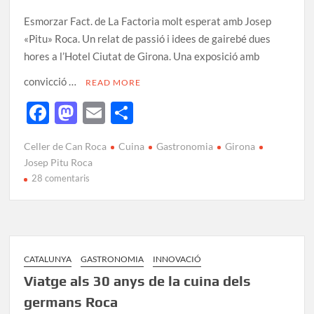
Esmorzar Fact. de La Factoria molt esperat amb Josep
«Pitu» Roca. Un relat de passió i idees de gairebé dues
hores a l’Hotel Ciutat de Girona. Una exposició amb
convicció …
READ MORE
F
M
E
C
ac
as
m
o
Celler de Can Roca
Cuina
Gastronomia
Girona
e
to
ail
m
Josep Pitu Roca
b
d
p
28 comentaris
o
o
ar
o
n
te
k
ix
CATALUNYA
GASTRONOMIA
INNOVACIÓ
Viatge als 30 anys de la cuina dels
germans Roca