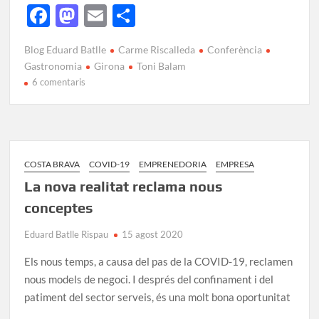
F
M
E
C
ac
as
m
o
Blog Eduard Batlle
Carme Riscalleda
Conferència
e
to
ail
m
Gastronomia
Girona
Toni Balam
b
d
p
6 comentaris
o
o
ar
o
n
te
k
ix
COSTA BRAVA
COVID-19
EMPRENEDORIA
EMPRESA
La nova realitat reclama nous
conceptes
Eduard Batlle Rispau
15 agost 2020
Els nous temps, a causa del pas de la COVID-19, reclamen
nous models de negoci. I després del confinament i del
patiment del sector serveis, és una molt bona oportunitat