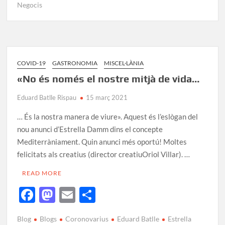
e
to
ail
m
Negocis
b
d
p
o
o
ar
o
n
te
k
ix
COVID-19
GASTRONOMIA
MISCEL·LÀNIA
«No és només el nostre mitjà de vida…
Eduard Batlle Rispau
15 març 2021
… És la nostra manera de viure». Aquest és l’eslògan del
nou anunci d’Estrella Damm dins el concepte
Mediterràniament. Quin anunci més oportú! Moltes
felicitats als creatius (director creatiuOriol Villar). …
READ MORE
F
M
E
C
ac
as
m
o
Blog
Blogs
Coronovarius
Eduard Batlle
Estrella