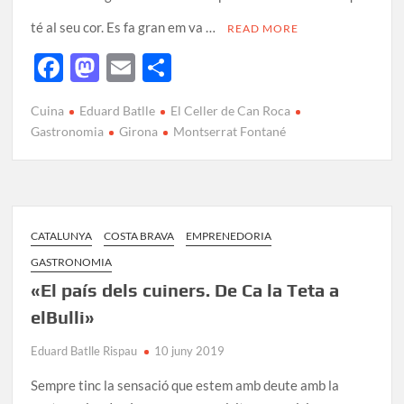
té al seu cor. Es fa gran em va …
READ MORE
F
M
E
C
ac
as
m
o
Cuina
Eduard Batlle
El Celler de Can Roca
e
to
ail
m
Gastronomia
Girona
Montserrat Fontané
b
d
p
o
o
ar
o
n
te
k
ix
CATALUNYA
COSTA BRAVA
EMPRENEDORIA
GASTRONOMIA
«El país dels cuiners. De Ca la Teta a
elBulli»
Eduard Batlle Rispau
10 juny 2019
Sempre tinc la sensació que estem amb deute amb la