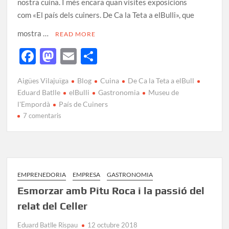
nostra cuina. I més encara quan visites exposicions
com «El país dels cuiners. De Ca la Teta a elBulli», que
mostra …
READ MORE
F
M
E
C
ac
as
m
o
Aigües Vilajuïga
Blog
Cuina
De Ca la Teta a elBull
e
to
ail
m
Eduard Batlle
elBulli
Gastronomia
Museu de
b
d
p
l'Empordà
País de Cuiners
7 comentaris
o
o
ar
o
n
te
k
ix
EMPRENEDORIA
EMPRESA
GASTRONOMIA
Esmorzar amb Pitu Roca i la passió del
relat del Celler
Eduard Batlle Rispau
12 octubre 2018