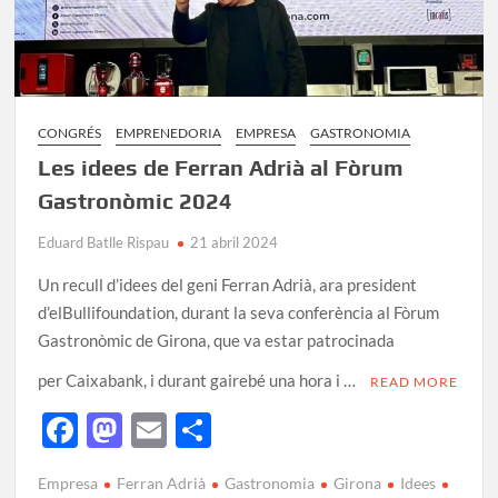
CONGRÉS
EMPRENEDORIA
EMPRESA
GASTRONOMIA
Les idees de Ferran Adrià al Fòrum
Gastronòmic 2024
Eduard Batlle Rispau
21 abril 2024
Un recull d’idees del geni Ferran Adrià, ara president
d’elBullifoundation, durant la seva conferència al Fòrum
Gastronòmic de Girona, que va estar patrocinada
per Caixabank, i durant gairebé una hora i …
READ MORE
F
M
E
C
ac
as
m
o
Empresa
Ferran Adrià
Gastronomia
Girona
Idees