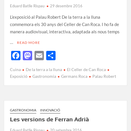
Eduard Batlle Rispau
29 desembre 2016
L’exposició al Palau Robert De la terra a la lluna
commemora els 30 anys del Celler de Can Roca. I ho fa de
manera audiovisual, interactiva, adaptada als nous temps
…
READ MORE
F
M
E
C
ac
as
m
o
Cuina
De la terra a la lluna
El Celler de Can Roca
e
to
ail
m
Exposició
Gastronomia
Germans Roca
Palau Robert
b
d
p
o
o
ar
o
n
te
k
ix
GASTRONOMIA
INNOVACIÓ
Les versions de Ferran Adrià
Eduard Batlle Rispau
20 setembre 2016