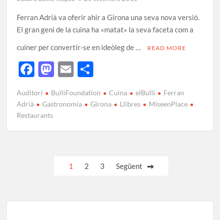
Ferran Adrià va oferir ahir a Girona una seva nova versió.
El gran geni de la cuina ha «matat» la seva faceta com a
cuiner per convertir-se en ideòleg de …
READ MORE
F
M
E
C
ac
as
m
o
Auditori
BulliFoundation
Cuina
elBulli
Ferran
e
to
ail
m
Adrià
Gastronomia
Girona
Llibres
MiseenPlace
b
d
p
Restaurants
o
o
ar
o
n
te
k
ix
1
2
3
Següent