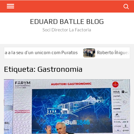
Search
EDUARD BATLLE BLOG
Soci Director La Factoria
la seu d’un unicorn com Puratos
Roberto Íñiguez: «El tale
Etiqueta:
Gastronomia