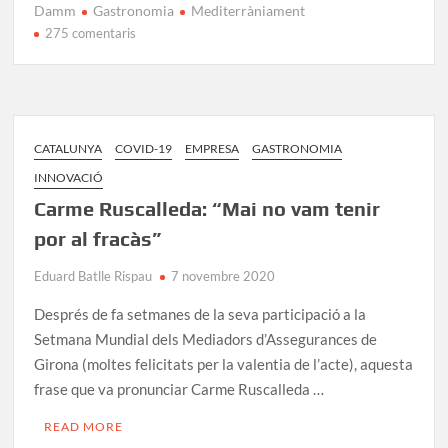
e
to
ail
m
Damm
Gastronomia
Mediterràniament
b
d
p
275 comentaris
o
o
ar
o
n
te
k
ix
CATALUNYA
COVID-19
EMPRESA
GASTRONOMIA
INNOVACIÓ
Carme Ruscalleda: “Mai no vam tenir
por al fracàs”
Eduard Batlle Rispau
7 novembre 2020
Després de fa setmanes de la seva participació a la
Setmana Mundial dels Mediadors d’Assegurances de
Girona (moltes felicitats per la valentia de l’acte), aquesta
frase que va pronunciar Carme Ruscalleda …
READ MORE