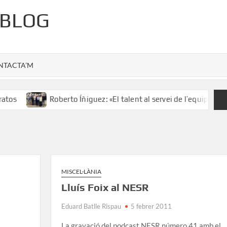
 BLOG
NTACTA’M
os
Roberto Íñiguez: «El talent al servei de l’equip»
L
MISCEL·LÀNIA
Lluís Foix al NESR
Eduard Batlle Rispau
5 febrer 2011
La gravació del podcast NESR número 41 amb el