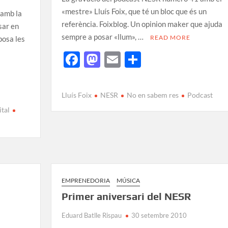
«mestre» Lluís Foix, que té un bloc que és un
 amb la
referència. Foixblog. Un opinion maker que ajuda
sar en
sempre a posar «llum», …
READ MORE
osa les
F
M
E
C
ac
as
m
o
e
to
ail
m
Lluís Foix
NESR
No en sabem res
Podcast
b
d
p
ital
o
o
ar
o
n
te
k
ix
EMPRENEDORIA
MÚSICA
Primer aniversari del NESR
Eduard Batlle Rispau
30 setembre 2010