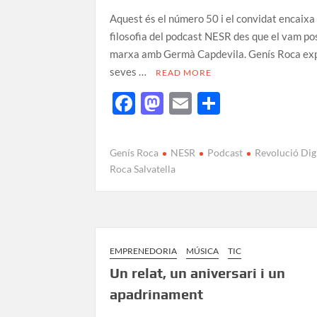
Aquest és el número 50 i el convidat encaixa
filosofia del podcast NESR des que el vam po
marxa amb Germà Capdevila. Genís Roca exp
seves …
READ MORE
F
M
E
C
ac
as
m
o
e
to
ail
m
Genís Roca
NESR
Podcast
Revolució Dig
b
d
p
Roca Salvatella
o
o
ar
o
n
te
k
ix
EMPRENEDORIA
MÚSICA
TIC
Un relat, un aniversari i un
apadrinament