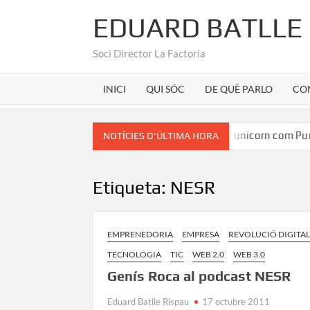
EDUARD BATLLE
Soci Director La Factoria
INICI
QUI SÓC
DE QUÈ PARLO
CO
an Martínez
Marca Girona a la seu d’un unicorn com Purat
NOTÍCIES D'ÚLTIMA HORA
Etiqueta:
NESR
EMPRENEDORIA
EMPRESA
REVOLUCIÓ DIGITA
TECNOLOGIA
TIC
WEB 2.0
WEB 3.0
Genís Roca al podcast NESR
Eduard Batlle Rispau
17 octubre 2011