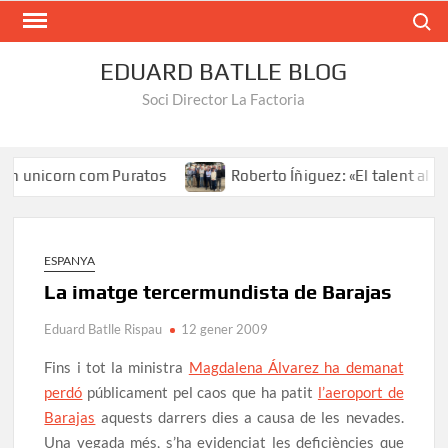
Search
EDUARD BATLLE BLOG
Soci Director La Factoria
un unicorn com Puratos
Roberto Íñiguez: «El talent al serv
ESPANYA
La imatge tercermundista de Barajas
Eduard Batlle Rispau
12 gener 2009
Fins i tot la ministra
Magdalena Álvarez ha demanat
perdó
públicament pel caos que ha patit
l’aeroport de
Barajas
aquests darrers dies a causa de les nevades.
Una vegada més, s’ha evidenciat les deficiències que