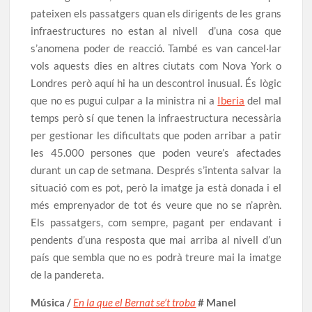
pateixen els passatgers quan els dirigents de les grans
infraestructures no estan al nivell d’una cosa que
s’anomena poder de reacció. També es van cancel·lar
vols aquests dies en altres ciutats com Nova York o
Londres però aquí hi ha un descontrol inusual. És lògic
que no es pugui culpar a la ministra ni a
Iberia
del mal
temps però sí que tenen la infraestructura necessària
per gestionar les dificultats que poden arribar a patir
les 45.000 persones que poden veure’s afectades
durant un cap de setmana. Després s’intenta salvar la
situació com es pot, però la imatge ja està donada i el
més emprenyador de tot és veure que no se n’aprèn.
Els passatgers, com sempre, pagant per endavant i
pendents d’una resposta que mai arriba al nivell d’un
país que sembla que no es podrà treure mai la imatge
de la pandereta.
Música /
En la que el Bernat se’t troba
# Manel