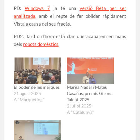
PD:
Windows 7
ja té una
versió Beta per ser
analitzada
, amb el repte de fer oblidar ràpidament
Vista a causa del seu fracàs.
PD2: Tard o d’hora està clar que acabarem en mans
dels
robots domèstics
.
El poder de les marques
Marga Nadal i Mateu
21 agost 2025
Casañas, premis Girona
A "Marquèting"
Talent 2025
2 juliol 2025
A "Catalunya"