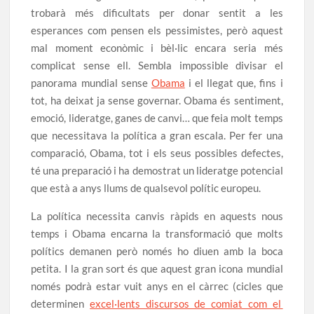
trobarà més dificultats per donar sentit a les
esperances com pensen els pessimistes, però aquest
mal moment econòmic i bèl·lic encara seria més
complicat sense ell. Sembla impossible divisar el
panorama mundial sense
Obama
i el llegat que, fins i
tot, ha deixat ja sense governar. Obama és sentiment,
emoció, lideratge, ganes de canvi… que feia molt temps
que necessitava la política a gran escala. Per fer una
comparació, Obama, tot i els seus possibles defectes,
té una preparació i ha demostrat un lideratge potencial
que està a anys llums de qualsevol polític europeu.
La política necessita canvis ràpids en aquests nous
temps i Obama encarna la transformació que molts
polítics demanen però només ho diuen amb la boca
petita. I la gran sort és que aquest gran icona mundial
només podrà estar vuit anys en el càrrec (cicles que
determinen
excel·lents discursos de comiat com el