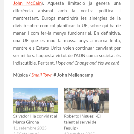
John McCain
). Aquesta limitació ja genera una
diferència abismal amb la nostra política. I
mentrestant, Europa mantindrà les sinèrgies de la
divisió sobre com cal planificar la UE, sobre qui ha de
manar i com fer-la menys funcionarial. En definitiva,
una UE que es mou fa massa anys a marxa lenta,
mentre els Estats Units volen continuar canviant per
ser millors. I aquesta virtut de l’ADN com a societat és
indiscutible. Per tant,
Hope and Change and Yes we can
!
Música /
Small Town
# John Mellencamp
Salvador Illa convidat al
Roberto Íñiguez: «El
Marca Girona
talent al servei de
11 setembre 2025
l’equip»
A "Catalunya"
13 octubre 2025