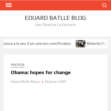
Search
EDUARD BATLLE BLOG
Soci Director La Factoria
irona a la seu d’un unicorn com Puratos
Roberto Íñiguez: 
POLÍTICA
Obama: hopes for change
Eduard Batlle Rispau
20 gener 2009