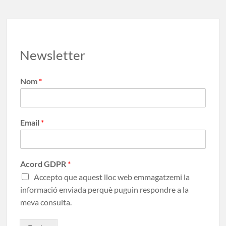
k
ix
Newsletter
Nom
*
Email
*
Acord GDPR
*
Accepto que aquest lloc web emmagatzemi la
informació enviada perquè puguin respondre a la
meva consulta.