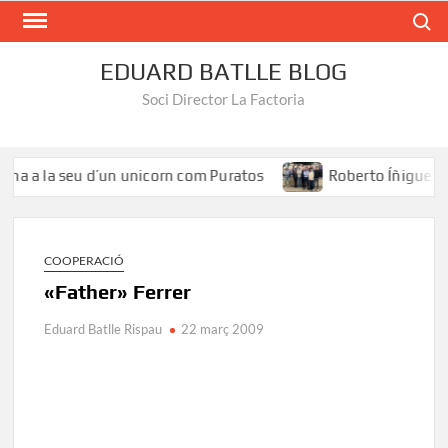
Search
EDUARD BATLLE BLOG
Soci Director La Factoria
a a la seu d’un unicorn com Puratos
Roberto Íñiguez: «El 
COOPERACIÓ
«Father» Ferrer
Eduard Batlle Rispau
22 març 2009