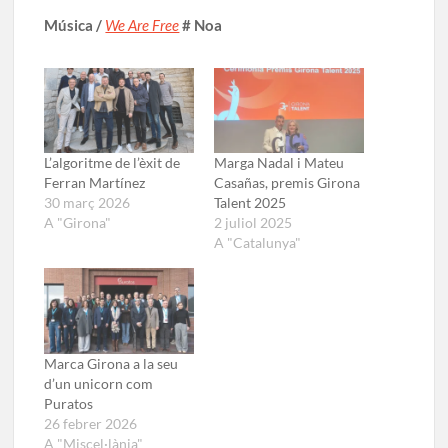
Música /
We Are Free
# Noa
L’algoritme de l’èxit de
Marga Nadal i Mateu
Ferran Martínez
Casañas, premis Girona
30 març 2026
Talent 2025
A "Girona"
2 juliol 2025
A "Catalunya"
Marca Girona a la seu
d’un unicorn com
Puratos
26 febrer 2026
A "Miscel·lània"