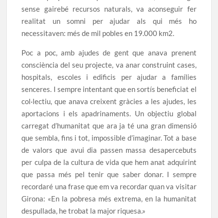
sense gairebé recursos naturals, va aconseguir fer
realitat un somni per ajudar als qui més ho
necessitaven: més de mil pobles en 19.000 km2.
Poc a poc, amb ajudes de gent que anava prenent
consciència del seu projecte, va anar construint cases,
hospitals, escoles i edificis per ajudar a famílies
senceres. I sempre intentant que en sortís beneficiat el
col·lectiu, que anava creixent gràcies a les ajudes, les
aportacions i els apadrinaments. Un objectiu global
carregat d’humanitat que ara ja té una gran dimensió
que sembla, fins i tot, impossible d’imaginar. Tot a base
de valors que avui dia passen massa desapercebuts
per culpa de la cultura de vida que hem anat adquirint
que passa més pel tenir que saber donar. I sempre
recordaré una frase que em va recordar quan va visitar
Girona: «En la pobresa més extrema, en la humanitat
despullada, he trobat la major riquesa.»