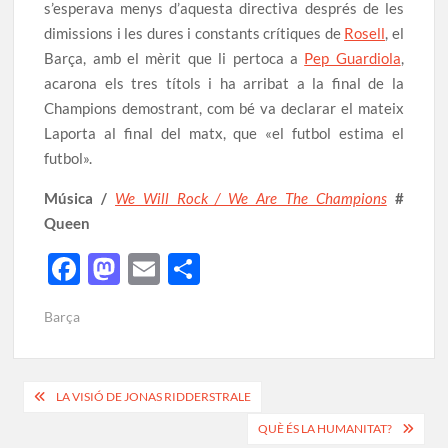
s’esperava menys d’aquesta directiva després de les
dimissions i les dures i constants crítiques de
Rosell
, el
Barça, amb el mèrit que li pertoca a
Pep Guardiola
,
acarona els tres títols i ha arribat a la final de la
Champions demostrant, com bé va declarar el mateix
Laporta al final del matx, que «el futbol estima el
futbol».
Música /
We Will Rock / We Are The Champions
#
Queen
F
M
E
C
ac
as
m
o
Barça
e
to
ail
m
b
d
p
o
o
ar
LA VISIÓ DE JONAS RIDDERSTRALE
o
n
te
QUÈ ÉS LA HUMANITAT?