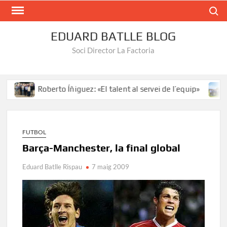
Search
EDUARD BATLLE BLOG
Soci Director La Factoria
Roberto Íñiguez: «El talent al servei de l’equip»
S
FUTBOL
Barça-Manchester, la final global
Eduard Batlle Rispau
7 maig 2009