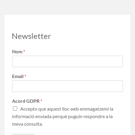
k
ix
Newsletter
Nom
*
Email
*
Acord GDPR
*
Accepto que aquest lloc web emmagatzemi la
informació enviada perquè puguin respondre a la
meva consulta.