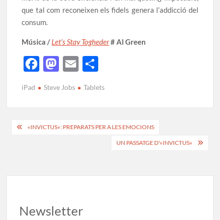
que tal com reconeixen els fidels genera l’addicció del
consum.
Música /
Let’s Stay Togheder
# Al Green
F
M
E
C
ac
as
m
o
iPad
Steve Jobs
Tablets
e
to
ail
m
b
d
p
o
o
ar
«INVICTUS»: PREPARATS PER A LES EMOCIONS
o
n
te
UN PASSATGE D'»INVICTUS»
k
ix
Newsletter