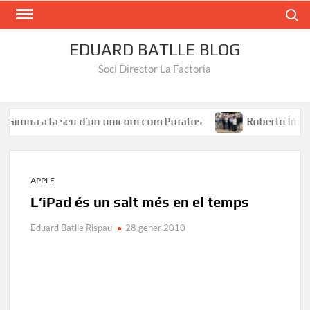
Search
EDUARD BATLLE BLOG
Soci Director La Factoria
Girona a la seu d’un unicorn com Puratos
Roberto Íñiguez:
APPLE
L’iPad és un salt més en el temps
Eduard Batlle Rispau
28 gener 2010