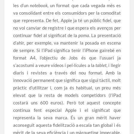
les d’un
notebook,
un format que cada vegada més es
va consolidant entre els consumidors per la comoditat
que representa. De fet, Apple ja té un públic fidel, que
no vol canviar de registre i que espera els avenços per
continuar fidel al significat de la
poma
. La presentació
d’ahir, per exemple, va mantenir la posada en escena
de sempre. Si l’iPad significa tenir l’iPhone gairebé en
format A4, l’objectiu de Jobs és que l’usuari ja
s’acostumi a veure vídeos i pel·lícules a la
tablet
, i llegir
diaris i revistes a través del nou format. Amb la
innovació permanent que significa que sigui tàctil, molt
pràctic d’utilitzar i, com ja és habitual, un preu més
elevat que la resta de models competidors (l’iPad
costarà uns 600 euros). Però tot aquest concepte
continua fent especial Apple i el significat que
representa la seva marca. És un gran mèrit haver
aconseguit aquesta fidelització a escala tan global i és
mèrit de la seva eficiència i un màrqueting impecable,