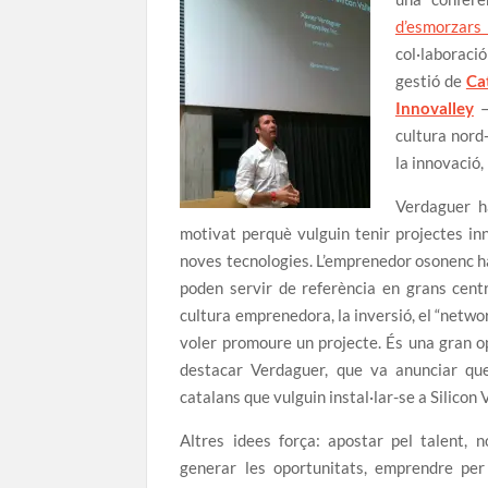
d’esmorzars 
col·laboració
gestió de
Ca
Innovalley
–
cultura nord
la innovació, 
Verdaguer h
motivat perquè vulguin tenir projectes inn
noves tecnologies. L’emprenedor osonenc ha
poden servir de referència en grans centr
cultura emprenedora, la inversió, el “network
voler promoure un projecte. És una gran op
destacar Verdaguer, que va anunciar qu
catalans que vulguin instal·lar-se a Silicon V
Altres idees força: apostar pel talent, 
generar les oportunitats, emprendre per