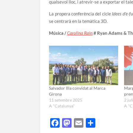
qualsevol lloc, i atrevir-se a exportar el tal
La propera conferència del cicle
Idees d’e-fu
se centrarà en la temàtica 3D.
Música /
Carolina Rain
# Ryan Adams & Th
Salvador Illa convidat al Marca
Marg
Girona
prem
11 setembre 2025
2 jul
A "Catalunya"
A "C
F
M
E
C
ac
as
m
o