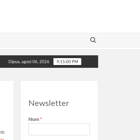
Search for:
or Illa convidat al Marca Girona
El poder de les marques
Dijous, agost 06, 2026
9:15:01 PM
Newsletter
Nom
*
mb
cle