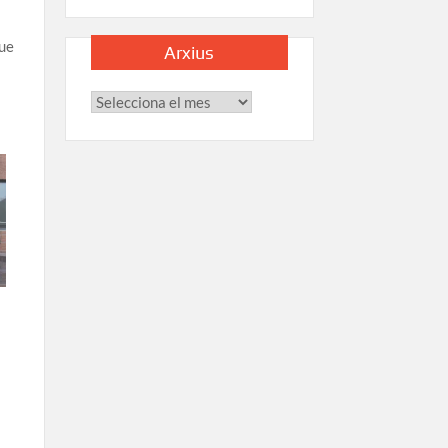
que
Arxius