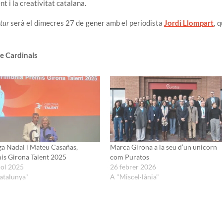
ent i la creativitat catalana.
tur
serà el dimecres 27 de gener amb el periodista
Jordi Llompart
, 
e Cardinals
a Nadal i Mateu Casañas,
Marca Girona a la seu d’un unicorn
is Girona Talent 2025
com Puratos
iol 2025
26 febrer 2026
atalunya"
A "Miscel·lània"