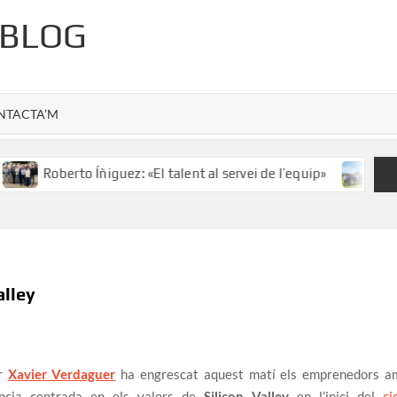
 BLOG
NTACTA’M
Roberto Íñiguez: «El talent al servei de l’equip»
Salvad
alley
or
Xavier Verdaguer
ha engrescat aquest matí els emprenedors a
ncia centrada en els valors de
Silicon Valley
en l’inici del
ci