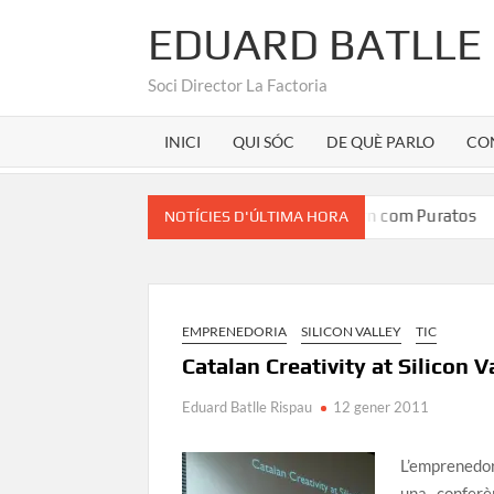
EDUARD BATLLE
Soci Director La Factoria
INICI
QUI SÓC
DE QUÈ PARLO
CO
ez
Marca Girona a la seu d’un unicorn com Puratos
NOTÍCIES D'ÚLTIMA HORA
EMPRENEDORIA
SILICON VALLEY
TIC
Catalan Creativity at Silicon V
Eduard Batlle Rispau
12 gener 2011
L’emprened
una conferè