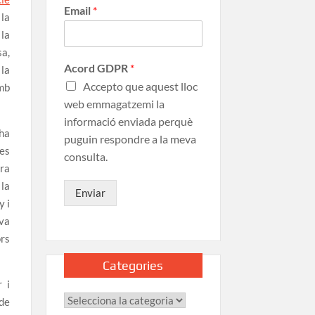
Email
*
la
 la
sa,
Acord GDPR
*
la
Accepto que aquest lloc
mb
web emmagatzemi la
informació enviada perquè
ha
puguin respondre a la meva
les
consulta.
era
 la
Enviar
y i
 va
rs
Categories
 i
de