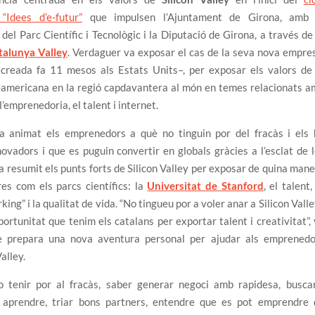
“Idees d’e-futur”
que impulsen l’Ajuntament de Girona, amb 
 del Parc Científic i Tecnològic i la Diputació de Girona, a través de
talunya Valley
. Verdaguer va exposar el cas de la seva nova empre
creada fa 11 mesos als Estats Units–, per exposar els valors de 
-americana en la regió capdavantera al món en temes relacionats a
l’emprenedoria, el talent i internet.
a animat els emprenedors a què no tinguin por del fracàs i els 
ovadors i que es puguin convertir en globals gràcies a l’esclat de 
 resumit els punts forts de Silicon Valley per exposar de quina man
es com els parcs científics: la
Universitat de Stanford
, el talent,
ing” i la qualitat de vida. “No tingueu por a voler anar a Silicon Valle
ortunitat que tenim els catalans per exportar talent i creativitat”,
e prepara una nova aventura personal per ajudar als emprenedo
alley.
no tenir por al fracàs, saber generar negoci amb rapidesa, buscar
 aprendre, triar bons partners, entendre que es pot emprendre 