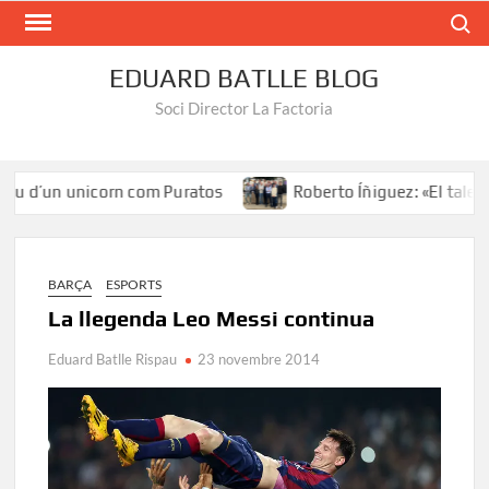
Search
EDUARD BATLLE BLOG
Soci Director La Factoria
u d’un unicorn com Puratos
Roberto Íñiguez: «El talent al
BARÇA
ESPORTS
La llegenda Leo Messi continua
Eduard Batlle Rispau
23 novembre 2014