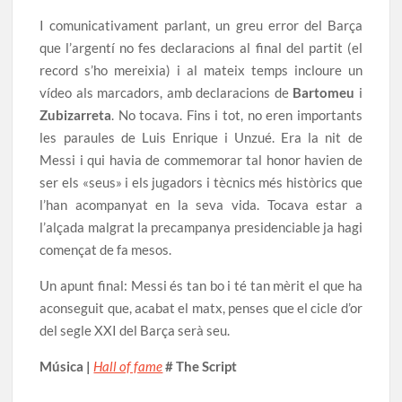
I comunicativament parlant, un greu error del Barça
que l’argentí no fes declaracions al final del partit (el
record s’ho mereixia) i al mateix temps incloure un
vídeo als marcadors, amb declaracions de
Bartomeu
i
Zubizarreta
. No tocava. Fins i tot, no eren importants
les paraules de Luis Enrique i Unzué. Era la nit de
Messi i qui havia de commemorar tal honor havien de
ser els «seus» i els jugadors i tècnics més històrics que
l’han acompanyat en la seva vida. Tocava estar a
l’alçada malgrat la precampanya presidenciable ja hagi
començat de fa mesos.
Un apunt final: Messi és tan bo i té tan mèrit el que ha
aconseguit que, acabat el matx, penses que el cicle d’or
del segle XXI del Barça serà seu.
Música |
Hall of fame
# The Script