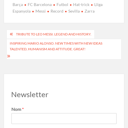
Barça
FC Barcelona
Futbol
Hat-trick
Lliga
e
to
ail
m
Espanyola
Messi
Record
Sevilla
Zarra
b
d
p
o
o
ar
o
n
te
TRIBUTE TO LEO MESSI. LEGEND AND HISTORY.
k
ix
INSPIRING MARIO ALONSO. NEW TIMES WITH NEW IDEAS
TALENTED, HUMANISM AND ATTITUDE. GREAT!
Newsletter
Nom
*