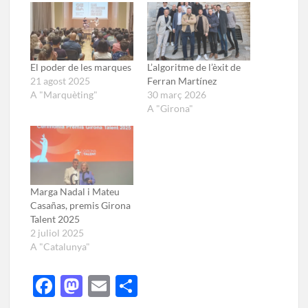
El poder de les marques
L’algoritme de l’èxit de
21 agost 2025
Ferran Martínez
A "Marquèting"
30 març 2026
A "Girona"
Marga Nadal i Mateu
Casañas, premis Girona
Talent 2025
2 juliol 2025
A "Catalunya"
F
M
E
C
ac
as
m
o