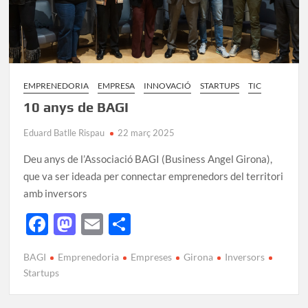
EMPRENEDORIA
EMPRESA
INNOVACIÓ
STARTUPS
TIC
10 anys de BAGI
Eduard Batlle Rispau
22 març 2025
Deu anys de l’Associació BAGI (Business Angel Girona),
que va ser ideada per connectar emprenedors del territori
amb inversors
F
M
E
C
ac
as
m
o
BAGI
Emprenedoria
Empreses
Girona
Inversors
e
to
ail
m
Startups
b
d
p