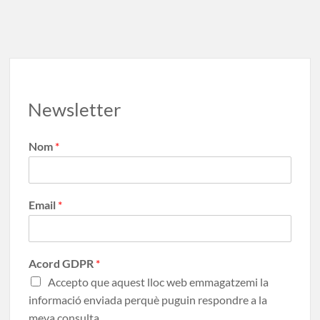
o
o
ar
o
n
te
k
ix
Newsletter
Nom
*
Email
*
Acord GDPR
*
Accepto que aquest lloc web emmagatzemi la
informació enviada perquè puguin respondre a la
meva consulta.