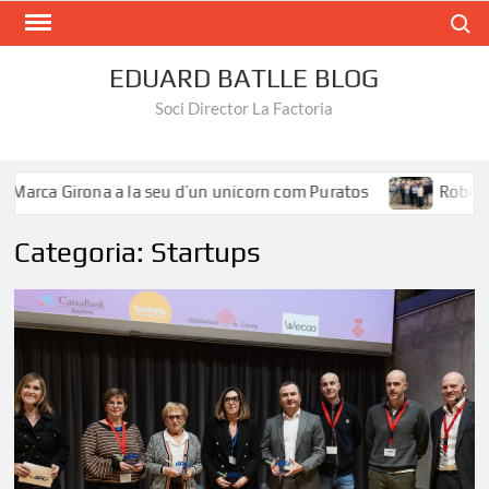
Search
EDUARD BATLLE BLOG
Soci Director La Factoria
Marca Girona a la seu d’un unicorn com Puratos
Roberto Í
Categoria:
Startups