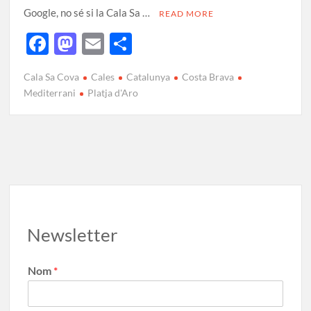
Google, no sé si la Cala Sa …
READ MORE
F
M
E
C
ac
as
m
o
Cala Sa Cova
Cales
Catalunya
Costa Brava
e
to
ail
m
Mediterrani
Platja d'Aro
b
d
p
o
o
ar
o
n
te
k
ix
Newsletter
Nom
*