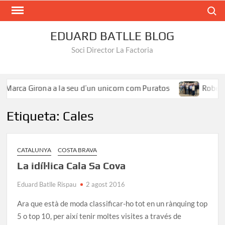
Search
EDUARD BATLLE BLOG
Soci Director La Factoria
Marca Girona a la seu d’un unicorn com Puratos
Roberto 
Etiqueta:
Cales
CATALUNYA
COSTA BRAVA
La idíl·lica Cala Sa Cova
Eduard Batlle Rispau
2 agost 2016
Ara que està de moda classificar-ho tot en un rànquing top
5 o top 10, per així tenir moltes visites a través de