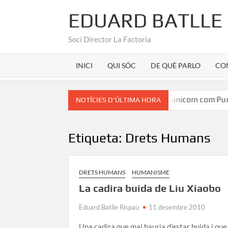
EDUARD BATLLE
Soci Director La Factoria
INICI
QUI SÓC
DE QUÈ PARLO
CO
an Martínez
Marca Girona a la seu d’un unicorn com Pura
NOTÍCIES D'ÚLTIMA HORA
Etiqueta:
Drets Humans
DRETS HUMANS
HUMANISME
La cadira buida de Liu Xiaobo
Eduard Batlle Rispau
11 desembre 2010
Una cadira que mai hauria d’estar buida i que