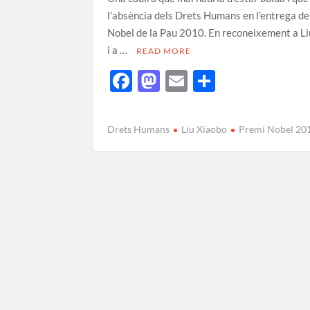
l’absència dels Drets Humans en l’entrega de
Nobel de la Pau 2010. En reconeixement a L
i a …
READ MORE
F
M
E
C
ac
as
m
o
e
to
ail
m
Drets Humans
Liu Xiaobo
Premi Nobel 20
b
d
p
o
o
ar
o
n
te
k
ix