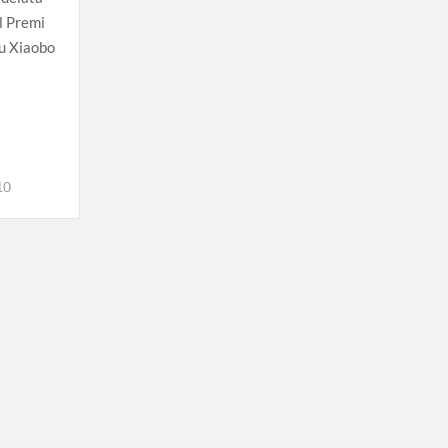
l Premi
iu Xiaobo
10