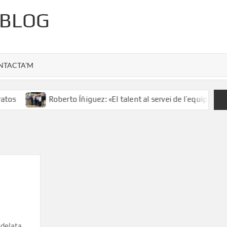
 BLOG
NTACTA’M
tos
Roberto Íñiguez: «El talent al servei de l’equip»
 delata