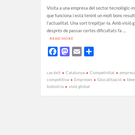
Visita a una empresa del sector tecnològic-in
que funciona i està tenint un molt bons resul
l’actualitat. Una sort trepitjar-la. Amb visió g
després de passar certes dificultats fa …
READ MORE
F
M
E
C
ac
as
m
o
e
to
ail
m
cas èxit
Catalunya
Competivitat
empres
b
d
p
competitiva
Empreses
Glocalització
Idee
Indústria
visió global
o
o
ar
o
n
te
k
ix