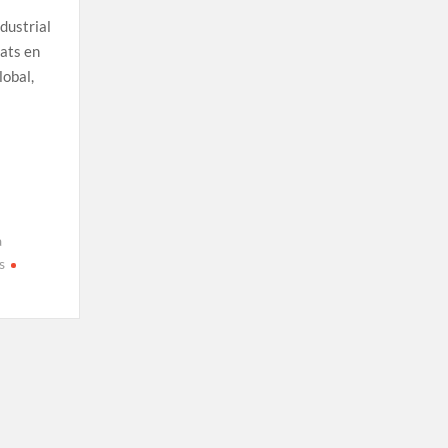
dustrial
tats en
lobal,
a
s