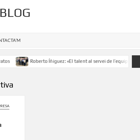
 BLOG
NTACTA’M
tos
Roberto Íñiguez: «El talent al servei de l’equip»
tiva
RESA
a