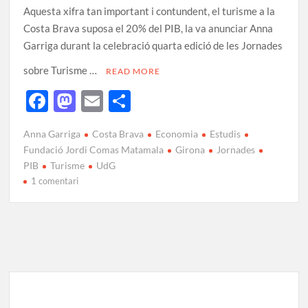
Aquesta xifra tan important i contundent, el turisme a la
Costa Brava suposa el 20% del PIB, la va anunciar Anna
Garriga durant la celebració quarta edició de les Jornades
sobre Turisme …
READ MORE
F
M
E
C
ac
as
m
o
Anna Garriga
Costa Brava
Economia
Estudis
e
to
ail
m
Fundació Jordi Comas Matamala
Girona
Jornades
b
d
p
PIB
Turisme
UdG
1 comentari
o
o
ar
o
n
te
k
ix