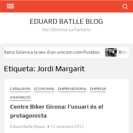
Search
EDUARD BATLLE BLOG
Soci Director La Factoria
Marca Girona a la seu d’un unicorn com Puratos
Roberto 
Etiqueta:
Jordi Margarit
CATALUNYA
ECONOMIA
EMPRENEDORIA
EMPRESA
INNOVACIÓ
Centre Biker Girona: l’usuari és el
protagonista
Eduard Batlle Rispau
11 novembre 2011