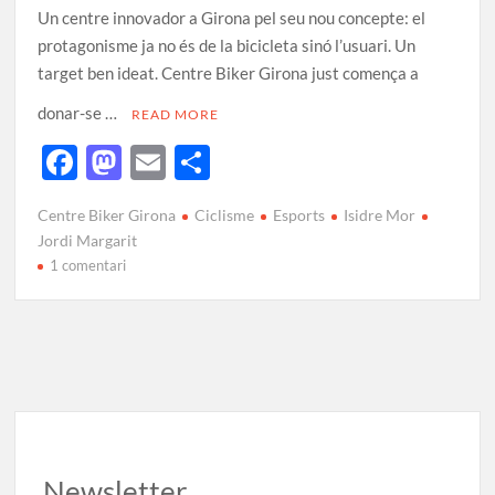
Un centre innovador a Girona pel seu nou concepte: el
protagonisme ja no és de la bicicleta sinó l’usuari. Un
target ben ideat. Centre Biker Girona just comença a
donar-se …
READ MORE
F
M
E
C
ac
as
m
o
Centre Biker Girona
Ciclisme
Esports
Isidre Mor
e
to
ail
m
Jordi Margarit
b
d
p
1 comentari
o
o
ar
o
n
te
k
ix
Newsletter