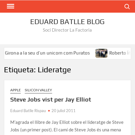
Search
EDUARD BATLLE BLOG
Soci Director La Factoria
 Girona a la seu d’un unicorn com Puratos
Roberto Íñigue
Etiqueta:
Lideratge
APPLE
SILICON VALLEY
Steve Jobs vist per Jay Elliot
Eduard Batlle Rispau
20 juliol 2011
M’agrada el llibre de Jay Elliot sobre el lideratge de Steve
Jobs (un primer post). El camí de Steve Jobs és una mena