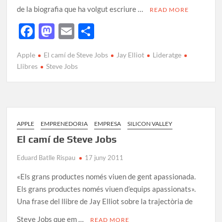
de la biografia que ha volgut escriure …
READ MORE
F
M
E
C
ac
as
m
o
Apple
El camí de Steve Jobs
Jay Elliot
Lideratge
e
to
ail
m
Llibres
Steve Jobs
b
d
p
o
o
ar
o
n
te
k
ix
APPLE
EMPRENEDORIA
EMPRESA
SILICON VALLEY
El camí de Steve Jobs
Eduard Batlle Rispau
17 juny 2011
«Els grans productes només viuen de gent apassionada.
Els grans productes només viuen d’equips apassionats».
Una frase del llibre de Jay Elliot sobre la trajectòria de
Steve Jobs que em …
READ MORE