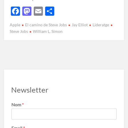
F
M
E
C
ac
as
m
o
Apple
El camino de Steve Jobs
Jay Elliot
Lideratge
e
to
ail
m
Steve Jobs
William L. Simon
b
d
p
o
o
ar
o
n
te
k
ix
Newsletter
Nom
*
Email
*