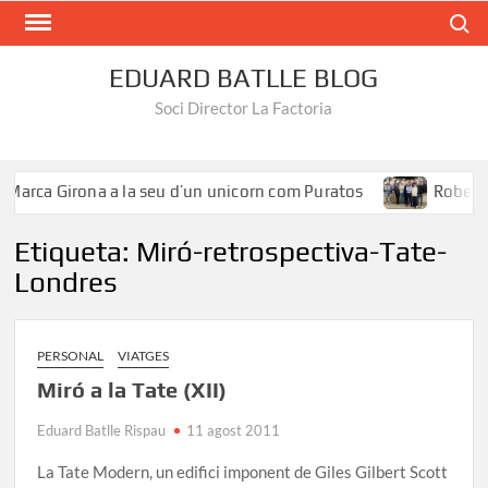
Search
EDUARD BATLLE BLOG
Soci Director La Factoria
Marca Girona a la seu d’un unicorn com Puratos
Roberto Í
Etiqueta:
Miró-retrospectiva-Tate-
Londres
PERSONAL
VIATGES
Miró a la Tate (XII)
Eduard Batlle Rispau
11 agost 2011
La Tate Modern, un edifici imponent de Giles Gilbert Scott