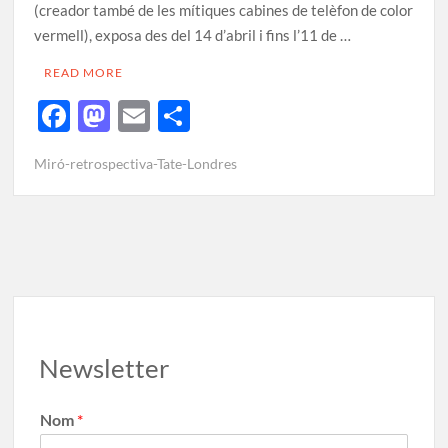
(creador també de les mítiques cabines de telèfon de color
vermell), exposa des del 14 d’abril i fins l’11 de …
READ MORE
F
M
E
C
ac
as
m
o
Miró-retrospectiva-Tate-Londres
e
to
ail
m
b
d
p
o
o
ar
o
n
te
k
ix
Newsletter
Nom
*