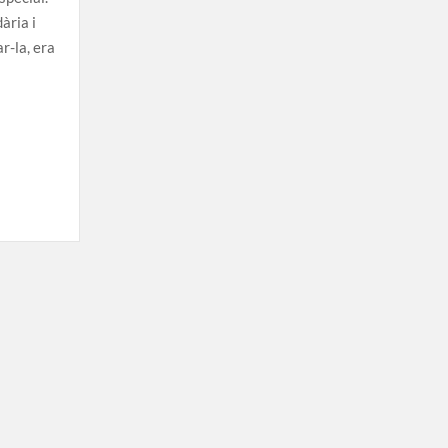
ària i
r-la, era