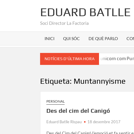
EDUARD BATLLE
Soci Director La Factoria
INICI
QUI SÓC
DE QUÈ PARLO
CO
ran Martínez
Marca Girona a la seu d’un unicorn com Pura
NOTÍCIES D'ÚLTIMA HORA
Etiqueta:
Muntannyisme
PERSONAL
Des del cim del Canigó
Eduard Batlle Rispau
18 desembre 2017
Des del Cim del Canigó l’emoció et fa sentir e