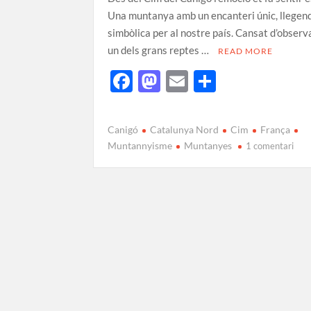
Una muntanya amb un encanteri únic, llegend
simbòlica per al nostre país. Cansat d’observa
un dels grans reptes …
READ MORE
F
M
E
C
ac
as
m
o
e
to
ail
m
Canigó
Catalunya Nord
Cim
França
b
d
p
Muntannyisme
Muntanyes
1 comentari
o
o
ar
o
n
te
k
ix