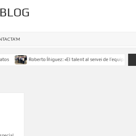
 BLOG
NTACTA’M
tos
Roberto Íñiguez: «El talent al servei de l’equip»
special.