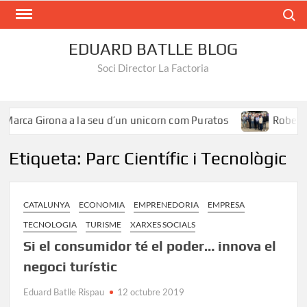
Search
EDUARD BATLLE BLOG
Soci Director La Factoria
Marca Girona a la seu d’un unicorn com Puratos
Roberto Í
Etiqueta:
Parc Científic i Tecnològic
CATALUNYA
ECONOMIA
EMPRENEDORIA
EMPRESA
TECNOLOGIA
TURISME
XARXES SOCIALS
Si el consumidor té el poder… innova el
negoci turístic
Eduard Batlle Rispau
12 octubre 2019