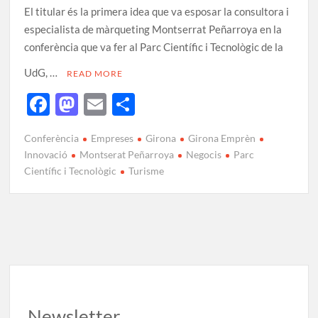
El titular és la primera idea que va esposar la consultora i
especialista de màrqueting Montserrat Peñarroya en la
conferència que va fer al Parc Científic i Tecnològic de la
UdG, …
READ MORE
F
M
E
C
ac
as
m
o
Conferència
Empreses
Girona
Girona Emprèn
e
to
ail
m
Innovació
Montserat Peñarroya
Negocis
Parc
b
d
p
Científic i Tecnològic
Turisme
o
o
ar
o
n
te
k
ix
Newsletter