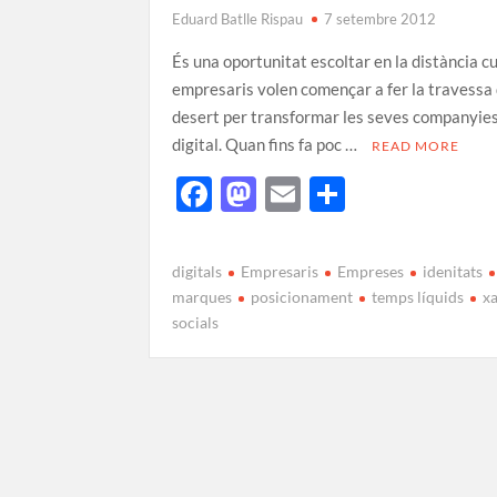
Eduard Batlle Rispau
7 setembre 2012
És una oportunitat escoltar en la distància c
empresaris volen començar a fer la travessa 
desert per transformar les seves companyies 
digital. Quan fins fa poc …
READ MORE
F
M
E
C
ac
as
m
o
e
to
ail
m
digitals
Empresaris
Empreses
idenitats
b
d
p
marques
posicionament
temps líquids
x
socials
o
o
ar
o
n
te
k
ix