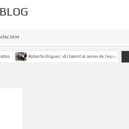
 BLOG
NTACTA’M
tos
Roberto Íñiguez: «El talent al servei de l’equip»