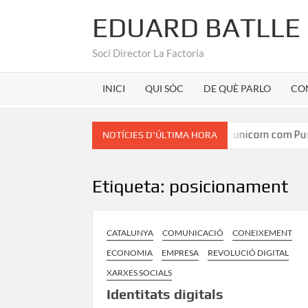
EDUARD BATLLE
Soci Director La Factoria
INICI
QUI SÓC
DE QUÈ PARLO
CO
an Martínez
Marca Girona a la seu d’un unicorn com Pura
NOTÍCIES D'ÚLTIMA HORA
Etiqueta:
posicionament
CATALUNYA
COMUNICACIÓ
CONEIXEMENT
ECONOMIA
EMPRESA
REVOLUCIÓ DIGITAL
XARXES SOCIALS
Identitats digitals