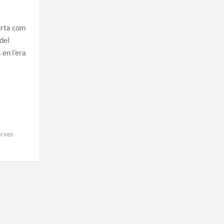
urta com
del
en l’era
arxes