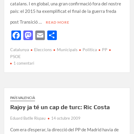
catalans. I en global, una gran confirmació fora del nostre
país: el 2015 ha exemplificat el final de la guerra freda
post Transició …
READ MORE
F
M
E
C
ac
as
m
o
Catalunya
Eleccions
Municipals
Política
PP
e
to
ail
m
PSOE
b
d
p
1 comentari
o
o
ar
o
n
te
k
ix
PAÍS VALENCIÀ
Rajoy ja té un cap de turc: Ric Costa
Eduard Batlle Rispau
14 octubre 2009
Com era d’esperar, la direcció del PP de Madrid havia de