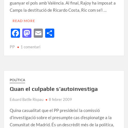
guanyar el pols amb València. Al final, Rajoy ha imposat a
Camps la destitució de Ricardo Costa, Ric com se’l …
READ MORE
F
M
E
C
ac
as
m
o
PP
1 comentari
e
to
ail
m
b
d
p
o
o
ar
o
n
te
POLÍTICA
k
ix
Quan el culpable s’autoinvestiga
Eduard Batlle Rispau
8 febrer 2009
Quina casualitat que el PP presideixi la comissió
d’investigació sobre el presumpte cas d’espionatge a la
Comunitat de Madrid. És un descrèdit més de la política,