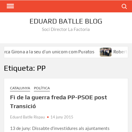
Search
EDUARD BATLLE BLOG
Soci Director La Factoria
rca Girona a la seu d’un unicorn com Puratos
Roberto Íñi
Etiqueta:
PP
CATALUNYA
POLÍTICA
Fi de la guerra freda PP-PSOE post
Transició
Eduard Batlle Rispau
14 juny 2015
13 de juny: Dissabte d’investidures als ajuntaments