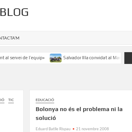
 BLOG
NTACTA’M
 al servei de l’equip»
Salvador Illa convidat al Marca Giro
CIÓ
TIC
EDUCACIÓ
Bolonya no és el problema ni la
solució
Eduard Batlle Rispau
21 novembre 2008