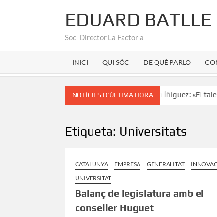
EDUARD BATLLE
Soci Director La Factoria
INICI
QUI SÓC
DE QUÈ PARLO
CO
 seu d’un unicorn com Puratos
Roberto Íñiguez: «El talent
NOTÍCIES D'ÚLTIMA HORA
Etiqueta:
Universitats
CATALUNYA
EMPRESA
GENERALITAT
INNOVA
UNIVERSITAT
Balanç de legislatura amb el
conseller Huguet