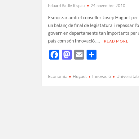
Eduard Batlle Rispau
24 novembre 2010
Esmorzar amb el conseller Josep Huguet per
un balanç de final de legistatura i repassar l’
govern en departaments tan importants per 
país com són Innovació, …
READ MORE
F
M
E
C
ac
as
m
o
e
to
ail
m
Economia
Huguet
Innovació
Universitat
b
d
p
o
o
ar
o
n
te
k
ix