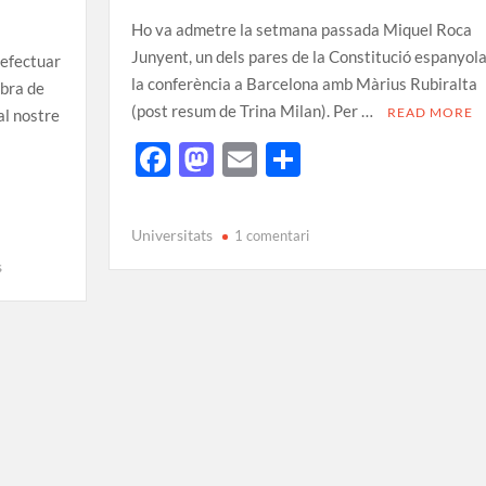
Ho va admetre la setmana passada Miquel Roca
Junyent, un dels pares de la Constitució espanyola
 efectuar
la conferència a Barcelona amb Màrius Rubiralta
obra de
(post resum de Trina Milan). Per …
READ MORE
al nostre
F
M
E
C
ac
as
m
o
e
to
ail
m
Universitats
1 comentari
b
d
p
s
o
o
ar
o
n
te
k
ix