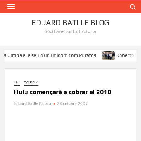
Search
EDUARD BATLLE BLOG
Soci Director La Factoria
a Girona a la seu d’un unicorn com Puratos
Roberto Íñigu
TIC
WEB 2.0
Hulu començarà a cobrar el 2010
Eduard Batlle Rispau
23 octubre 2009