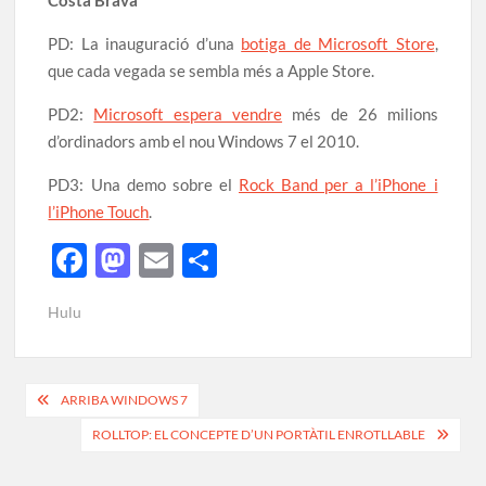
Costa Brava
PD: La inauguració d’una
botiga de Microsoft Store
,
que cada vegada se sembla més a Apple Store.
PD2:
Microsoft espera vendre
més de 26 milions
d’ordinadors amb el nou Windows 7 el 2010.
PD3: Una demo sobre el
Rock Band per a l’iPhone i
l’iPhone Touch
.
F
M
E
C
ac
as
m
o
Hulu
e
to
ail
m
b
d
p
o
o
ar
ARRIBA WINDOWS 7
o
n
te
ROLLTOP: EL CONCEPTE D’UN PORTÀTIL ENROTLLABLE
k
ix