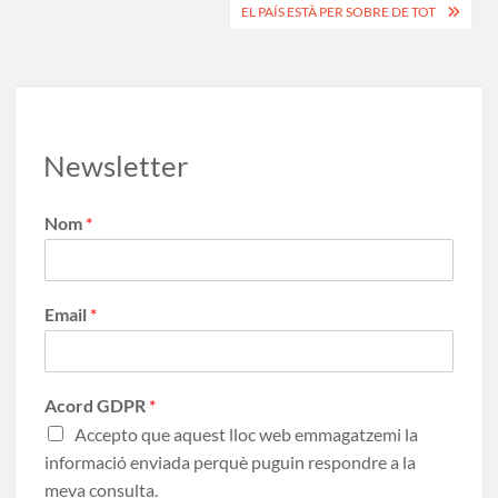
o
n
te
EL PAÍS ESTÀ PER SOBRE DE TOT
k
ix
Newsletter
Nom
*
Email
*
Acord GDPR
*
Accepto que aquest lloc web emmagatzemi la
informació enviada perquè puguin respondre a la
meva consulta.