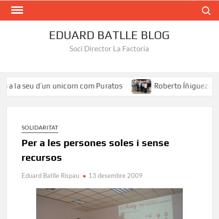
Search
EDUARD BATLLE BLOG
Soci Director La Factoria
 a la seu d’un unicorn com Puratos
Roberto Íñiguez: «El t
SOLIDARITAT
Per a les persones soles i sense
recursos
Eduard Batlle Rispau
13 desembre 2009