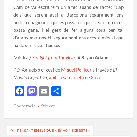
Com bé va escriure’m un amic abans de l’acte: “Cap
dels que serem avui a Barcelona segurament ens
podem imaginar el que es passa i el que se sent quan es
passa gana, i el gest de fer alguna cosa per tal
d’aproximar-nos-hi, segurament ens acosta més al que
ha de ser l’ésser humà».
Música /
Straight from The Heart
# Bryan Adams
PD: Agraeixo el gest de
Miquel Pellicer
a través d’
El
Mundo Deportivo
,
amb la samarreta de Xavi
.
F
M
E
C
ac
as
m
o
Cooperació
Stic.cat
e
to
ail
m
b
d
p
o
o
ar
PENSANT EN ELS QUE MÉS HO NECESSITEN