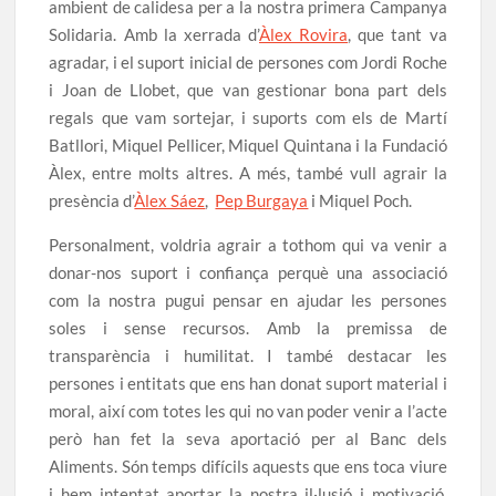
ambient de calidesa per a la nostra primera Campanya
Solidaria. Amb la xerrada d’
Àlex Rovira
, que tant va
agradar, i el suport inicial de persones com Jordi Roche
i Joan de Llobet, que van gestionar bona part dels
regals que vam sortejar, i suports com els de Martí
Batllori, Miquel Pellicer, Miquel Quintana i la Fundació
Àlex, entre molts altres. A més, també vull agrair la
presència d’
Àlex Sáez
,
Pep Burgaya
i Miquel Poch.
Personalment, voldria agrair a tothom qui va venir a
donar-nos suport i confiança perquè una associació
com la nostra pugui pensar en ajudar les persones
soles i sense recursos. Amb la premissa de
transparència i humilitat. I també destacar les
persones i entitats que ens han donat suport material i
moral, així com totes les qui no van poder venir a l’acte
però han fet la seva aportació per al Banc dels
Aliments. Són temps difícils aquests que ens toca viure
i hem intentat aportar la nostra il·lusió i motivació.