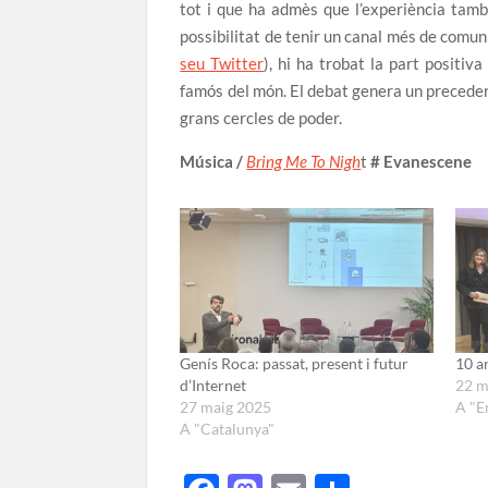
tot i que ha admès que l’experiència també
possibilitat de tenir un canal més de comun
seu Twitter
), hi ha trobat la part positiv
famós del món. El debat genera un precedent 
grans cercles de poder.
Música /
Bring Me To Nigh
t
# Evanescene
Genís Roca: passat, present i futur
10 a
d’Internet
22 m
27 maig 2025
A "E
A "Catalunya"