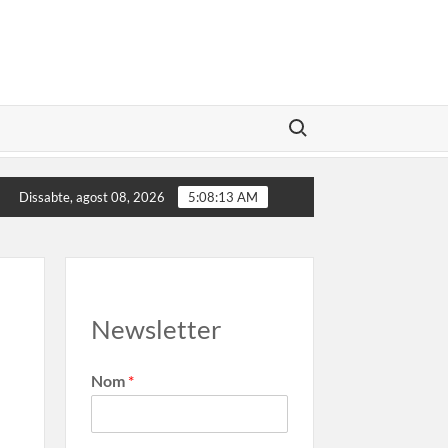
Search for:
ador Illa convidat al Marca Girona
El poder de les marqu
Dissabte, agost 08, 2026
5:08:13 AM
Newsletter
Nom
*