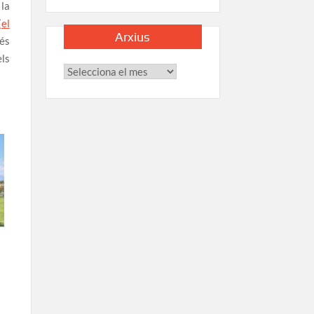
 la
(
el
Arxius
més
els