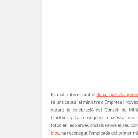
És molt interessant el
debat que s’ha gener
té una causa: el ministre d’Empresa i Nove
durant la celebració del Consell de Min
blackberry. La conseqüència ha estat que L
fotos en les xarxes socials sense el seu c
bloc
, ha reconegut l’empipada del primer min