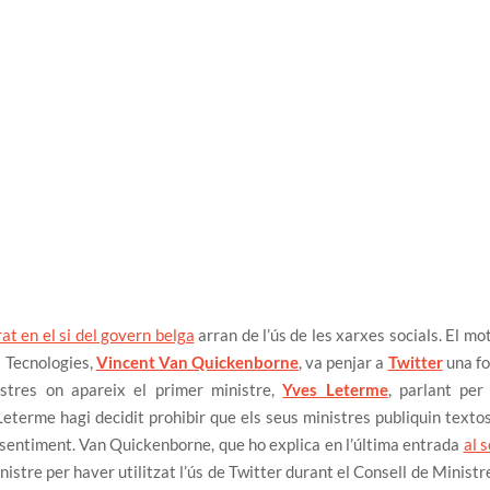
at en el si del govern belga
arran de l’ús de les xarxes socials. El mo
s Tecnologies,
Vincent Van Quickenborne
, va penjar a
Twitter
una f
istres on apareix el primer ministre,
Yves Leterme
, parlant per
eterme hagi decidit prohibir que els seus ministres publiquin texto
onsentiment. Van Quickenborne, que ho explica en l’última entrada
al 
istre per haver utilitzat l’ús de Twitter durant el Consell de Ministr