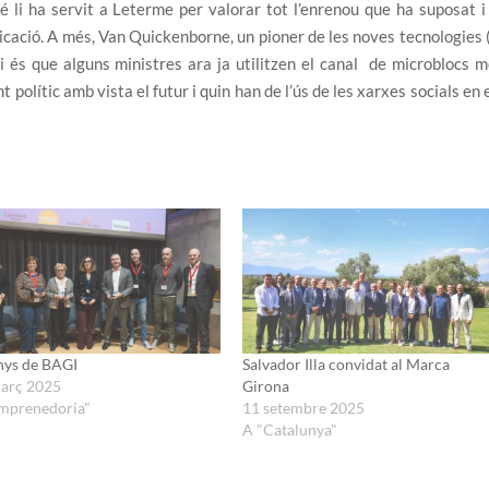
 li ha servit a Leterme per valorar tot l’enrenou que ha suposat i
icació. A més, Van Quickenborne, un pioner de les noves tecnologies 
a i és que alguns ministres ara ja utilitzen el canal de microblocs 
polític amb vista el futur i quin han de l’ús de les xarxes socials en 
nys de BAGI
Salvador Illa convidat al Marca
arç 2025
Girona
mprenedoria"
11 setembre 2025
A "Catalunya"