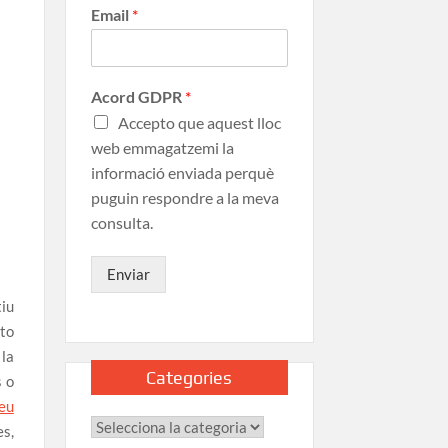
Email
*
Acord GDPR
*
Accepto que aquest lloc
web emmagatzemi la
informació enviada perquè
puguin respondre a la meva
consulta.
Enviar
tiu
oto
 la
Categories
s o
seu
es,