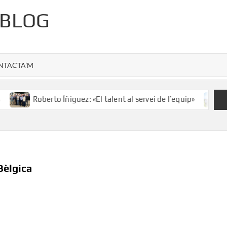
 BLOG
NTACTA’M
Roberto Íñiguez: «El talent al servei de l’equip»
Salv
Bèlgica