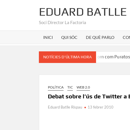
EDUARD BATLLE
Soci Director La Factoria
INICI
QUI SÓC
DE QUÈ PARLO
CO
tínez
Marca Girona a la seu d’un unicorn com Puratos
NOTÍCIES D'ÚLTIMA HORA
POLÍTICA
TIC
WEB 2.0
Debat sobre l’ús de Twitter a 
Eduard Batlle Rispau
13 febrer 2010