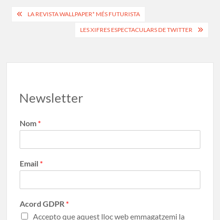
o
o
ar
LA REVISTA WALLPAPER* MÉS FUTURISTA
o
n
te
LES XIFRES ESPECTACULARS DE TWITTER
k
ix
Newsletter
Nom
*
Email
*
Acord GDPR
*
Accepto que aquest lloc web emmagatzemi la