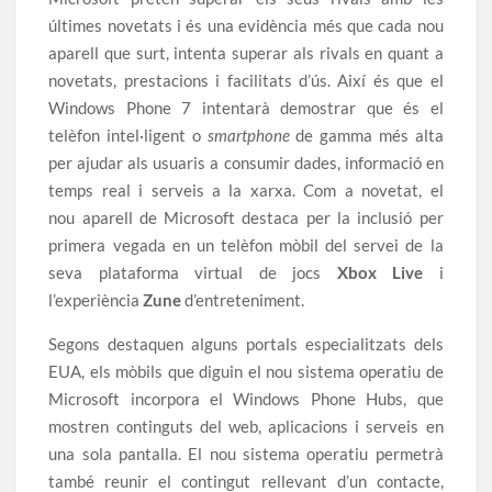
últimes novetats i és una evidència més que cada nou
aparell que surt, intenta superar als rivals en quant a
novetats, prestacions i facilitats d’ús. Així és que el
Windows Phone 7 intentarà demostrar que és el
telèfon intel·ligent o
smartphone
de gamma més alta
per ajudar als usuaris a consumir dades, informació en
temps real i serveis a la xarxa. Com a novetat, el
nou aparell de Microsoft destaca per la inclusió per
primera vegada en un telèfon mòbil del servei de la
seva plataforma virtual de jocs
Xbox Live
i
l’experiència
Zune
d’entreteniment.
Segons destaquen alguns portals especialitzats dels
EUA, els mòbils que diguin el nou sistema operatiu de
Microsoft incorpora el Windows Phone Hubs, que
mostren continguts del web, aplicacions i serveis en
una sola pantalla. El nou sistema operatiu permetrà
també reunir el contingut rellevant d’un contacte,