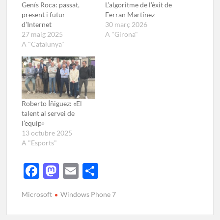
Genís Roca: passat,
L’algoritme de l’èxit de
present i futur
Ferran Martínez
d’Internet
30 març 2026
27 maig 2025
A "Girona"
A "Catalunya"
Roberto Íñiguez: «El
talent al servei de
l’equip»
13 octubre 2025
A "Esports"
F
M
E
C
ac
as
m
o
Microsoft
Windows Phone 7
e
to
ail
m
b
d
p