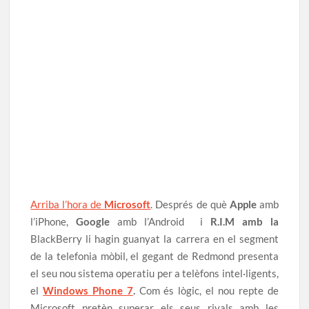
Arriba l’hora de
Microsoft
. Després de què
Apple
amb
l’iPhone,
Google
amb l’Android i
R.I.M amb la
BlackBerry li hagin guanyat la carrera en el segment
de la telefonia mòbil, el gegant de Redmond presenta
el seu nou sistema operatiu per a telèfons intel·ligents,
el
Windows Phone 7
.
Com és lògic, el nou repte de
Microsoft pretèn superar els seus rivals amb les