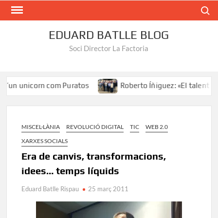
Search
EDUARD BATLLE BLOG
Soci Director La Factoria
un unicorn com Puratos
Roberto Íñiguez: «El talent al ser
MISCEL·LÀNIA
REVOLUCIÓ DIGITAL
TIC
WEB 2.0
XARXES SOCIALS
Era de canvis, transformacions,
idees… temps líquids
Eduard Batlle Rispau
25 març 2011