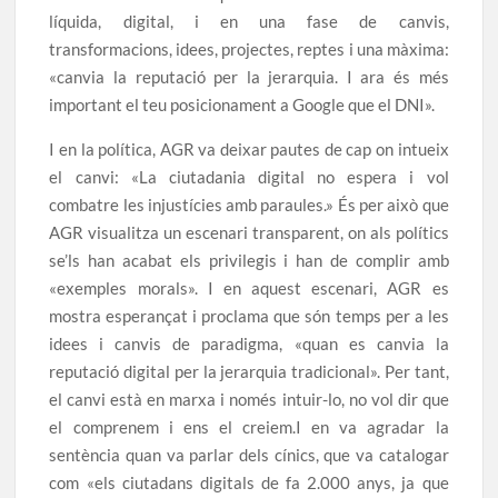
líquida, digital, i en una fase de canvis,
transformacions, idees, projectes, reptes i una màxima:
«canvia la reputació per la jerarquia. I ara és més
important el teu posicionament a Google que el DNI».
I en la política, AGR va deixar pautes de cap on intueix
el canvi: «La ciutadania digital no espera i vol
combatre les injustícies amb paraules.» És per això que
AGR visualitza un escenari transparent, on als polítics
se’ls han acabat els privilegis i han de complir amb
«exemples morals». I en aquest escenari, AGR es
mostra esperançat i proclama que són temps per a les
idees i canvis de paradigma, «quan es canvia la
reputació digital per la jerarquia tradicional». Per tant,
el canvi està en marxa i només intuir-lo, no vol dir que
el comprenem i ens el creiem.I en va agradar la
sentència quan va parlar dels cínics, que va catalogar
com «els ciutadans digitals de fa 2.000 anys, ja que