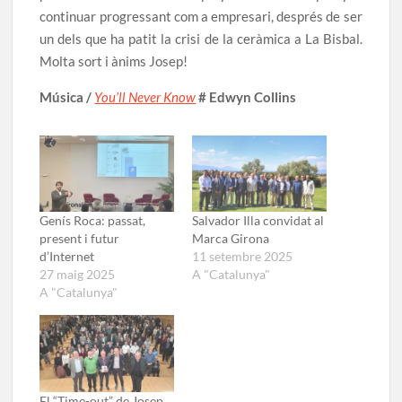
continuar progressant com a empresari, després de ser
un dels que ha patit la crisi de la ceràmica a La Bisbal.
Molta sort i ànims Josep!
Música /
You’ll Never Know
# Edwyn Collins
Genís Roca: passat,
Salvador Illa convidat al
present i futur
Marca Girona
d’Internet
11 setembre 2025
27 maig 2025
A "Catalunya"
A "Catalunya"
El “Time-out” de Josep