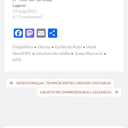
Lagares
19 maig 2025
A "Coneixement"
F
M
E
C
ac
as
m
o
Filopolítica
Girona
Gutiérrez-Rubí
Hotel
e
to
ail
m
Nord1901
Infusions de ratafia
Josep Mascarós
b
d
p
NITS
o
o
ar
o
n
te
NEXES FORALLAC: TEMPS DE REPTES, CRÉIXER I FER XARXA
k
ix
CREATIVITAT, EMPRENEDORIA I «L’ELEMENT»