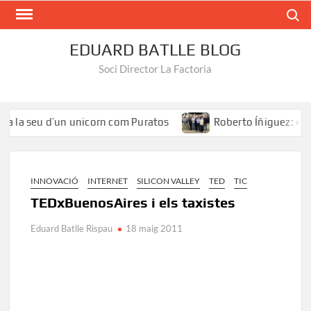
Search
EDUARD BATLLE BLOG
Soci Director La Factoria
 la seu d’un unicorn com Puratos
Roberto Íñiguez: «El tal
INNOVACIÓ
INTERNET
SILICON VALLEY
TED
TIC
TEDxBuenosAires i els taxistes
Eduard Batlle Rispau
18 maig 2011