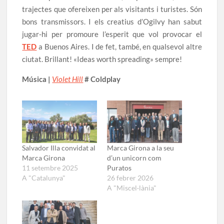
trajectes que ofereixen per als visitants i turistes. Són
bons transmissors. I els creatius d’Ogilvy han sabut
jugar-hi per promoure l’esperit que vol provocar el
TED
a Buenos Aires. I de fet, també, en qualsevol altre
ciutat. Brillant! «Ideas worth spreading» sempre!
Música |
Violet Hill
# Coldplay
Salvador Illa convidat al
Marca Girona a la seu
Marca Girona
d’un unicorn com
11 setembre 2025
Puratos
A "Catalunya"
26 febrer 2026
A "Miscel·lània"