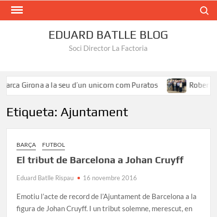
Search
EDUARD BATLLE BLOG
Soci Director La Factoria
arca Girona a la seu d’un unicorn com Puratos
Roberto Íñ
Etiqueta:
Ajuntament
BARÇA
FUTBOL
El tribut de Barcelona a Johan Cruyff
Eduard Batlle Rispau
16 novembre 2016
Emotiu l’acte de record de l’Ajuntament de Barcelona a la
figura de Johan Cruyff. I un tribut solemne, merescut, en