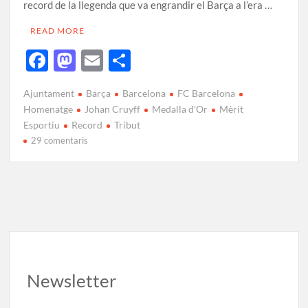
record de la llegenda que va engrandir el Barça a l’era …
READ MORE
F
M
E
C
ac
as
m
o
Ajuntament
Barça
Barcelona
FC Barcelona
e
to
ail
m
Homenatge
Johan Cruyff
Medalla d'Or
Mèrit
b
d
p
Esportiu
Record
Tribut
29 comentaris
o
o
ar
o
n
te
k
ix
Newsletter