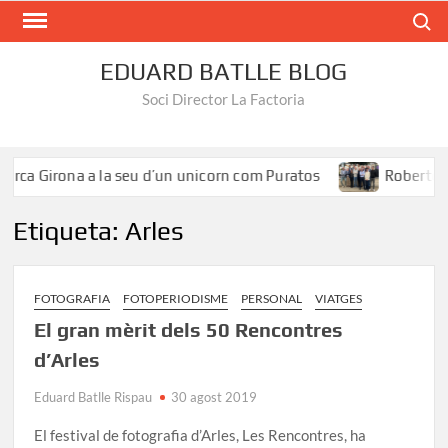
Search
EDUARD BATLLE BLOG
Soci Director La Factoria
ca Girona a la seu d’un unicorn com Puratos
Roberto Íñig
Etiqueta:
Arles
FOTOGRAFIA
FOTOPERIODISME
PERSONAL
VIATGES
El gran mèrit dels 50 Rencontres
d’Arles
Eduard Batlle Rispau
30 agost 2019
El festival de fotografia d’Arles, Les Rencontres, ha