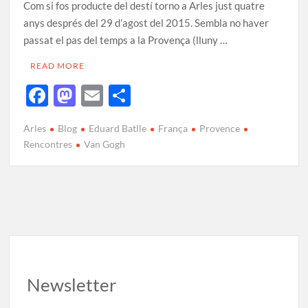
Com si fos producte del destí torno a Arles just quatre
anys després del 29 d’agost del 2015. Sembla no haver
passat el pas del temps a la Provença (lluny …
READ MORE
F
M
E
C
ac
as
m
o
Arles
Blog
Eduard Batlle
França
Provence
e
to
ail
m
Rencontres
Van Gogh
b
d
p
o
o
ar
o
n
te
k
ix
Newsletter