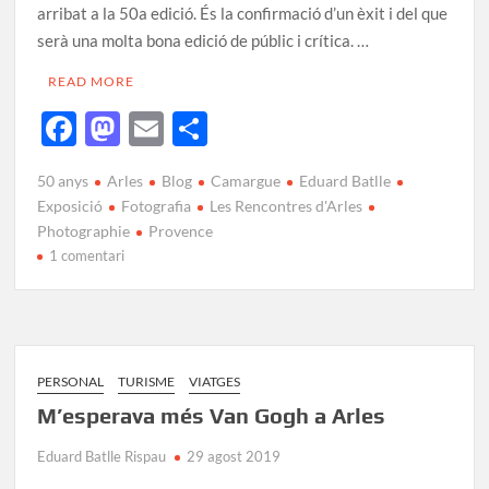
arribat a la 50a edició. És la confirmació d’un èxit i del que
serà una molta bona edició de públic i crítica. …
READ MORE
F
M
E
C
ac
as
m
o
50 anys
Arles
Blog
Camargue
Eduard Batlle
e
to
ail
m
Exposició
Fotografia
Les Rencontres d'Arles
b
d
p
Photographie
Provence
1 comentari
o
o
ar
o
n
te
k
ix
PERSONAL
TURISME
VIATGES
M’esperava més Van Gogh a Arles
Eduard Batlle Rispau
29 agost 2019