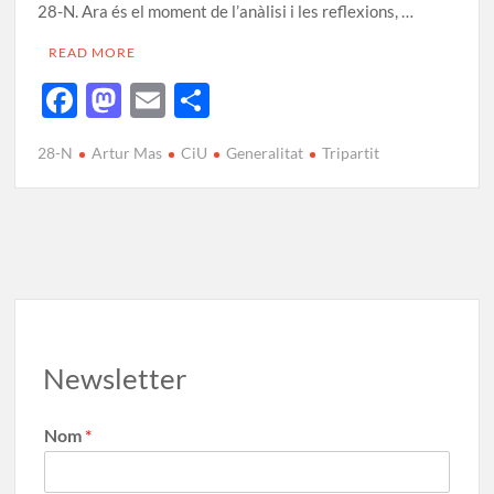
28-N. Ara és el moment de l’anàlisi i les reflexions, …
READ MORE
F
M
E
C
ac
as
m
o
28-N
Artur Mas
CiU
Generalitat
Tripartit
e
to
ail
m
b
d
p
o
o
ar
o
n
te
k
ix
Newsletter
Nom
*