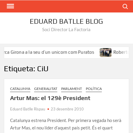
Search
EDUARD BATLLE BLOG
Soci Director La Factoria
ca Girona a la seu d’un unicorn com Puratos
Roberto Íñig
Etiqueta:
CiU
CATALUNYA
GENERALITAT
PARLAMENT
POLÍTICA
Artur Mas: el 129è President
Eduard Batlle Rispau
23 desembre 2010
Catalunya estrena President. Per primera vegada ho serà
Artur Mas, el nou líder d’aquest país petit. És el quart