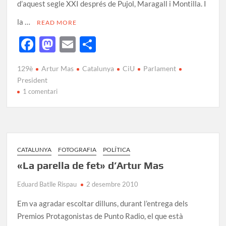
d’aquest segle XXI després de Pujol, Maragall i Montilla. I
la …
READ MORE
F
M
E
C
ac
as
m
o
129è
Artur Mas
Catalunya
CiU
Parlament
e
to
ail
m
President
b
d
p
1 comentari
o
o
ar
o
n
te
k
ix
CATALUNYA
FOTOGRAFIA
POLÍTICA
«La parella de fet» d’Artur Mas
Eduard Batlle Rispau
2 desembre 2010
Em va agradar escoltar dilluns, durant l’entrega dels
Premios Protagonistas de Punto Radio, el que està