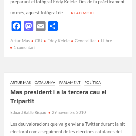
preparant el fotògraf Eddy Kelele. Des de fa pràcticament
un més, aquest fotògraf de …
READ MORE
F
M
E
C
ac
as
m
o
Artur Mas
CiU
Eddy Kelele
Generalitat
Llibre
e
to
ail
m
1 comentari
b
d
p
o
o
ar
o
n
te
k
ix
ARTUR MAS
CATALUNYA
PARLAMENT
POLÍTICA
Mas president i a la tercera cau el
Tripartit
Eduard Batlle Rispau
29 novembre 2010
Les deu valoracions que vaig enviar a Twitter durant la nit
electoral com a seguiment de les eleccions catalanes del