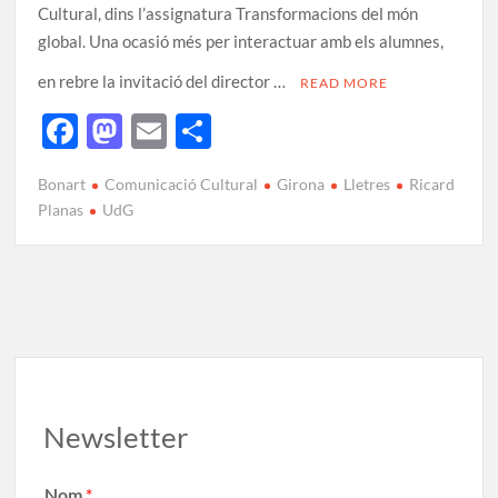
Cultural, dins l’assignatura Transformacions del món
global. Una ocasió més per interactuar amb els alumnes,
en rebre la invitació del director …
READ MORE
F
M
E
C
ac
as
m
o
Bonart
Comunicació Cultural
Girona
Lletres
Ricard
e
to
ail
m
Planas
UdG
b
d
p
o
o
ar
o
n
te
k
ix
Newsletter
Nom
*