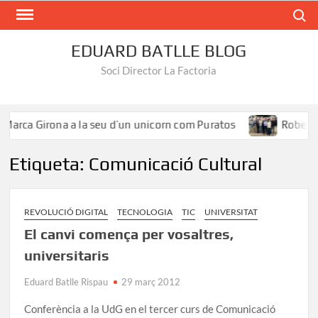
Search
EDUARD BATLLE BLOG
Soci Director La Factoria
Marca Girona a la seu d’un unicorn com Puratos
Roberto Í
Etiqueta:
Comunicació Cultural
REVOLUCIÓ DIGITAL
TECNOLOGIA
TIC
UNIVERSITAT
El canvi comença per vosaltres,
universitaris
Eduard Batlle Rispau
29 març 2012
Conferència a la UdG en el tercer curs de Comunicació