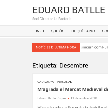
EDUARD BATLLE
Soci Director La Factoria
INICI
QUI SÓC
DE QUÈ PARLO
CO
an Martínez
Marca Girona a la seu d’un unicorn com Purat
NOTÍCIES D'ÚLTIMA HORA
Etiqueta:
Desembre
CATALUNYA
PERSONAL
M’agrada el Mercat Medieval d
Eduard Batlle Rispau
11 desembre 2018
M’agrada cada any l’experiència de visitar e