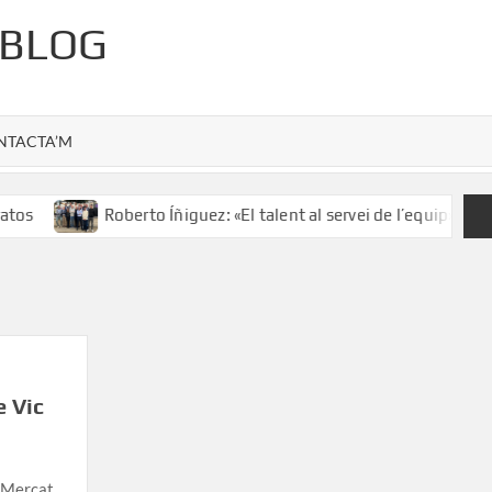
 BLOG
NTACTA’M
os
Roberto Íñiguez: «El talent al servei de l’equip»
e Vic
l Mercat