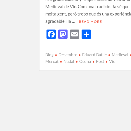
Medieval de Vic. Com una tradició. Ja sé que 
molta gent, però trobo que és una experiènci
agradable i la …
READ MORE
F
M
E
C
ac
as
m
o
e
to
ail
m
Blog
Desembre
Eduard Batlle
Medieval
b
d
p
Mercat
Nadal
Osona
Post
Vic
o
o
ar
o
n
te
k
ix