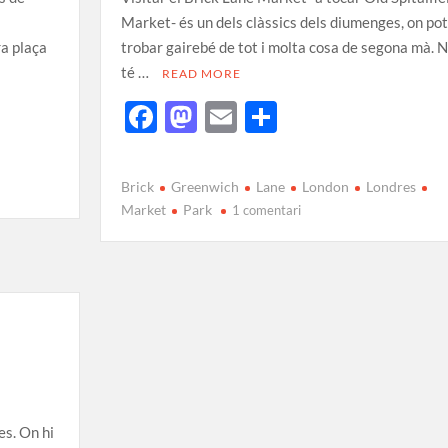
Market- és un dels clàssics dels diumenges, on po
ra plaça
trobar gairebé de tot i molta cosa de segona mà. 
té …
READ MORE
F
M
E
C
ac
as
m
o
e
to
ail
m
Brick
Greenwich
Lane
London
Londres
b
d
p
Market
Park
1 comentari
o
o
ar
o
n
te
k
ix
es. On hi