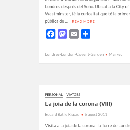
Londres després del Soho. Ubicat a la City of
Westminster, té la curiositat que té la prime
pública de …
READ MORE
F
M
E
C
ac
as
m
o
e
to
ail
m
Londres-London-Covent-Garden
Market
b
d
p
o
o
ar
o
n
te
k
ix
PERSONAL
VIATGES
La joia de la corona (VIII)
Eduard Batlle Rispau
6 agost 2011
Visita a la joia de la corona: la Torre de Londr