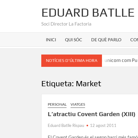
EDUARD BATLLE
Soci Director La Factoria
INICI
QUI SÓC
DE QUÈ PARLO
CO
an Martínez
Marca Girona a la seu d’un unicorn com Pura
NOTÍCIES D'ÚLTIMA HORA
Etiqueta:
Market
PERSONAL
VIATGES
L’atractiu Covent Garden (XIII)
Eduard Batlle Rispau
12 agost 2011
El Covent Garden és el segon barri més famó