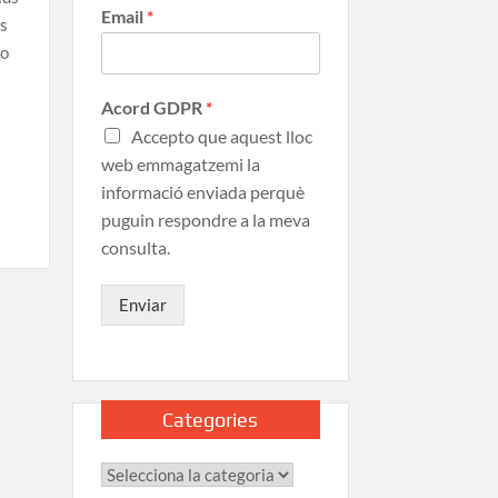
Email
*
ts
No
Acord GDPR
*
Accepto que aquest lloc
web emmagatzemi la
informació enviada perquè
puguin respondre a la meva
consulta.
Enviar
Categories