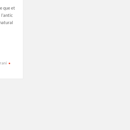
e que et
 l’antic
natural
rani