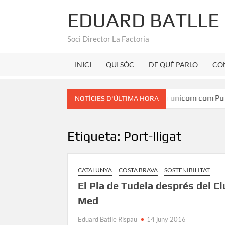
EDUARD BATLLE
Soci Director La Factoria
INICI
QUI SÓC
DE QUÈ PARLO
CO
ran Martínez
Marca Girona a la seu d’un unicorn com Pura
NOTÍCIES D'ÚLTIMA HORA
Etiqueta:
Port-lligat
CATALUNYA
COSTA BRAVA
SOSTENIBILITAT
El Pla de Tudela després del C
Med
Eduard Batlle Rispau
14 juny 2016