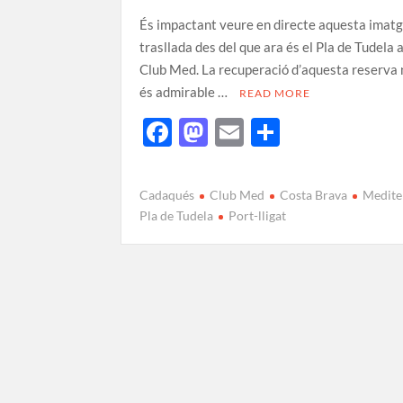
És impactant veure en directe aquesta imatg
trasllada des del que ara és el Pla de Tudela a
Club Med. La recuperació d’aquesta reserva 
és admirable …
READ MORE
F
M
E
C
ac
as
m
o
e
to
ail
m
Cadaqués
Club Med
Costa Brava
Medite
b
d
p
Pla de Tudela
Port-lligat
o
o
ar
o
n
te
k
ix