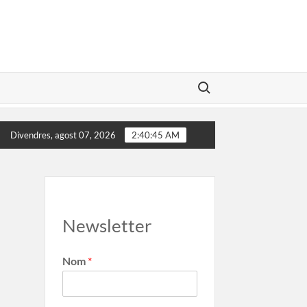
Search for:
Salvador Illa convidat al Marca Girona
El poder de le
Divendres, agost 07, 2026
2:40:45 AM
Newsletter
Nom
*