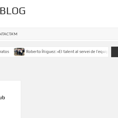
 BLOG
NTACTA’M
tos
Roberto Íñiguez: «El talent al servei de l’equip»
lub