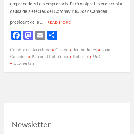
emprenedors i els empresaris. Però malgrat la greu crisi a
causa dels efectes del Coronavirus, Joan Canadell,
president de la …
READ MORE
F
M
E
C
ac
as
m
o
Cambra de Barcelona
Girona
Jaume Juher
Joan
e
to
ail
m
Canadell
Patronat Politènica
Roberlo
UdG
b
d
p
1 comentari
o
o
ar
o
n
te
k
ix
Newsletter