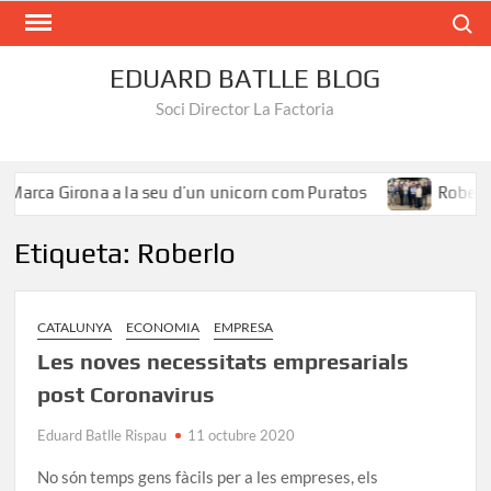
Search
EDUARD BATLLE BLOG
Soci Director La Factoria
Marca Girona a la seu d’un unicorn com Puratos
Roberto 
Etiqueta:
Roberlo
CATALUNYA
ECONOMIA
EMPRESA
Les noves necessitats empresarials
post Coronavirus
Eduard Batlle Rispau
11 octubre 2020
No són temps gens fàcils per a les empreses, els