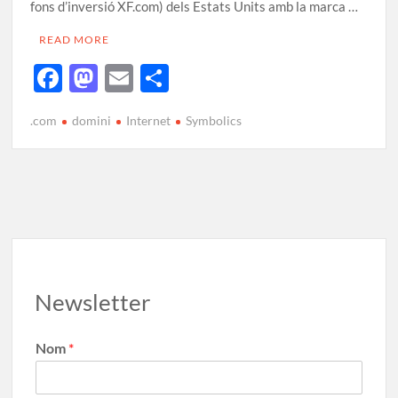
fons d’inversió XF.com) dels Estats Units amb la marca …
READ MORE
F
M
E
C
ac
as
m
o
.com
domini
Internet
Symbolics
e
to
ail
m
b
d
p
o
o
ar
o
n
te
k
ix
Newsletter
Nom
*