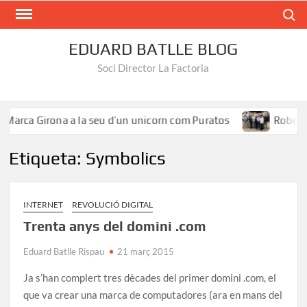
Search
EDUARD BATLLE BLOG
Soci Director La Factoria
Marca Girona a la seu d’un unicorn com Puratos
Roberto 
Etiqueta:
Symbolics
INTERNET
REVOLUCIÓ DIGITAL
Trenta anys del domini .com
Eduard Batlle Rispau
21 març 2015
Ja s’han complert tres dècades del primer domini .com, el
que va crear una marca de computadores (ara en mans del