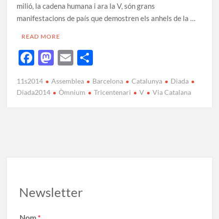
milió, la cadena humana i ara la V, són grans
manifestacions de país que demostren els anhels de la …
READ MORE
F
M
E
C
ac
as
m
o
11s2014
Assemblea
Barcelona
Catalunya
Diada
e
to
ail
m
Diada2014
Òmnium
Tricentenari
V
Via Catalana
b
d
p
o
o
ar
o
n
te
k
ix
Newsletter
Nom
*