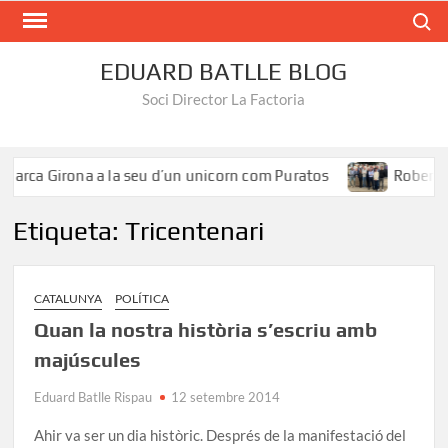
Search
EDUARD BATLLE BLOG
Soci Director La Factoria
Marca Girona a la seu d’un unicorn com Puratos
Roberto Í
Etiqueta:
Tricentenari
CATALUNYA
POLÍTICA
Quan la nostra història s’escriu amb
majúscules
Eduard Batlle Rispau
12 setembre 2014
Ahir va ser un dia històric. Després de la manifestació del